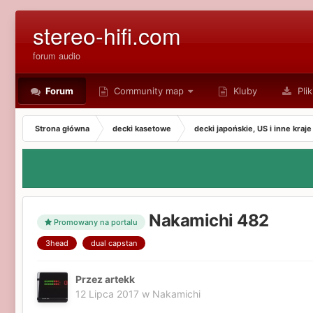
stereo-hifi.com
forum audio
Forum
Community map
Kluby
Plik
Strona główna
decki kasetowe
decki japońskie, US i inne kraje
Nakamichi 482
Promowany na portalu
3head
dual capstan
Przez artekk
12 Lipca 2017
w
Nakamichi