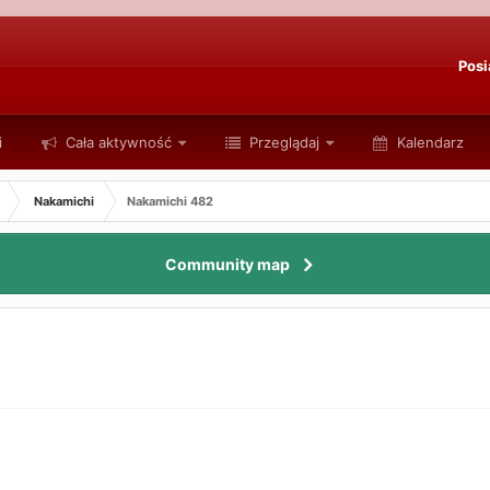
Posi
i
Cała aktywność
Przeglądaj
Kalendarz
Nakamichi
Nakamichi 482
Community map