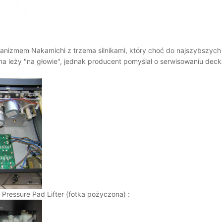
nizmem Nakamichi z trzema silnikami, który choć do najszybszych n
wna leży "na głowie", jednak producent pomyślał o serwisowaniu deck
z Pressure Pad Lifter (fotka pożyczona) :