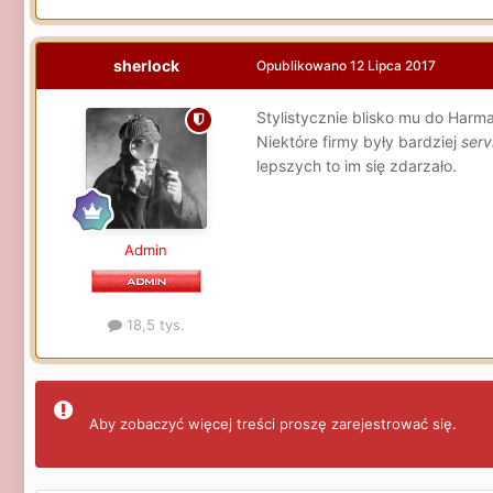
sherlock
Opublikowano
12 Lipca 2017
Stylistycznie blisko mu do Harma
Niektóre firmy były bardziej
serv
lepszych to im się zdarzało.
Admin
18,5 tys.
Aby zobaczyć więcej treści proszę zarejestrować się.