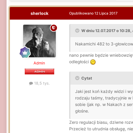
sherlock
Opublikowano
12 Lipca 2017
W dniu 12.07.2017 o 10:28, 
Nakamichi 482 to 3-głowicow
nano pewnie będzie wniebowzięt
odległości
Admin
Cytat
18,5 tys.
Jaki jest koń każdy widzi i w
rodzaju taśmy, tradycyjnie w
sobie (jak np. w Nakach z ser
głośne.
Zero regulacji biasu, dziwne ro
Przecież to utrudnia obsługę, 