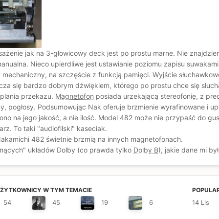
sażenie jak na 3-głowicowy deck jest po prostu marne. Nie znajdziem
manualna. Nieco upierdliwe jest ustawianie poziomu zapisu suwakami
st mechaniczny, na szczęście z funkcją pamięci. Wyjście słuchawkowe 
a się bardzo dobrym dźwiękiem, którego po prostu chce się słuchać
eplania przekazu.
Magnetofon
posiada urzekającą stereofonię, z prec
any, pogłosy. Podsumowując Nak oferuje brzmienie wyrafinowane i up
wiono na jego jakość, a nie ilość. Model 482 może nie przypaść do g
z. To taki "audiofilski" kaseciak.
Nakamichi 482 świetnie brzmią na innych magnetofonach.
"tnących" układów Dolby (co prawda tylko
Dolby B
), jakie dane mi by
UŻYTKOWNICY W TYM TEMACIE
POPULAR
54
45
19
6
14 Lis