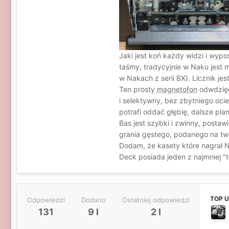
Jaki jest koń każdy widzi i wypo
taśmy, tradycyjnie w Naku jest 
w Nakach z serii BX). Licznik je
Ten prosty
magnetofon
odwdzięcz
i selektywny, bez zbytniego oci
potrafi oddać głębię, dalsze pl
Bas jest szybki i zwinny, posta
grania gęstego, podanego na twar
Dodam, że kasety które nagrał 
Deck posiada jeden z najmniej 
TOP 
Odpowiedzi
Dodano
Ostatniej odpowiedzi
131
9 l
2 l