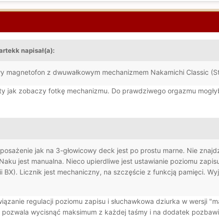
artekk napisał(a):
y magnetofon z dwuwałkowym mechanizmem Nakamichi Classic (Stand
y jak zobaczy fotkę mechanizmu. Do prawdziwego orgazmu mogłyby do
yposażenie jak na 3-głowicowy deck jest po prostu marne. Nie znajdz
 Naku jest manualna. Nieco upierdliwe jest ustawianie poziomu zap
ii BX). Licznik jest mechaniczny, na szczęście z funkcją pamięci. Wyj
związanie regulacji poziomu zapisu i słuchawkowa dziurka w wersji 
nie pozwala wycisnąć maksimum z każdej taśmy i na dodatek pozbawi