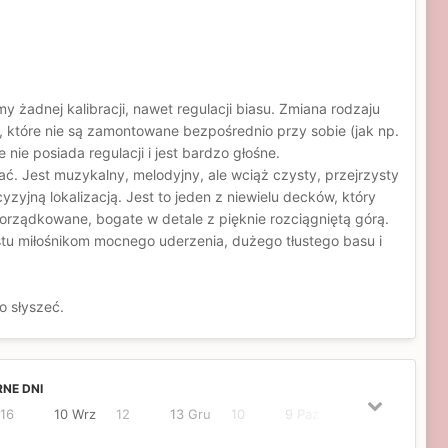
y żadnej kalibracji, nawet regulacji biasu. Zmiana rodzaju
, które nie są zamontowane bezpośrednio przy sobie (jak np.
nie posiada regulacji i jest bardzo głośne.
. Jest muzykalny, melodyjny, ale wciąż czysty, przejrzysty
yzyjną lokalizacją. Jest to jeden z niewielu decków, który
orządkowane, bogate w detale z pięknie rozciągniętą górą.
ustu miłośnikom mocnego uderzenia, dużego tłustego basu i
ło słyszeć.
NE DNI
16
10 Wrz
12
13 Gru
10
9 Paź
9