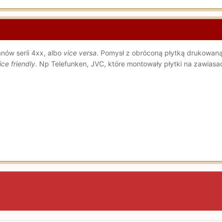
nów serii 4xx, albo
vice versa
. Pomysł z obróconą płytką drukowaną
ice friendly
. Np Telefunken, JVC, które montowały płytki na zawiasa