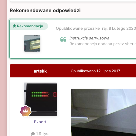
Rekomendowane odpowiedzi
Rekomendacja
Opublikowane przez ke_raj,
8 Lutego 2020
instrukcja serwisowa
Rekomendacja dodana przez sherl
artekk
Opublikowano
12 Lipca 2017
Expert
1,9 tys.