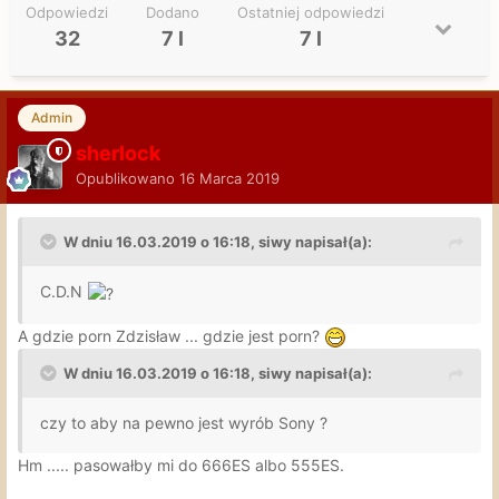
Odpowiedzi
Dodano
Ostatniej odpowiedzi
32
7 l
7 l
Admin
sherlock
Opublikowano
16 Marca 2019
W dniu 16.03.2019 o 16:18, siwy napisał(a):
C.D.N
A gdzie porn Zdzisław ... gdzie jest porn?
W dniu 16.03.2019 o 16:18, siwy napisał(a):
czy to aby na pewno jest wyrób Sony ?
Hm ..... pasowałby mi do 666ES albo 555ES.