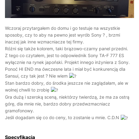
Wczoraj przytargałem do domu i go testuje na wszystkie
sposoby, czy to aby na pewno jest wyrób Sony ? , brzmi
inaczej jak inne wzmacniacze tej firmy.
Różni się także kolorem, taki brązowo-czarny panel przedni.
Z tego co czytałem, jest to odpowiednik Sony TA-F 777 ES
wyłącznie na rynek japoński. Projekt innego inżyniera z Sony.
Ponoć HI END ma ówczesne lata i miał być konkurencją dla
Sansui, czy tak jest ? Nie wiem
Stan bardzo dobry, do środka jeszcze nie zaglądałam, ale w
wolnej chwili to zrobię
Gra dużą i szeroką sceną, niektórzy twierdzą, że ma za ostrą
górę, dla mnie nie, bardzo dobry przedwzmacniacz
gramofonowy.
Jeśli dogadam się co do ceny, to zostanie u mnie. C.D.N
Specyfikacja