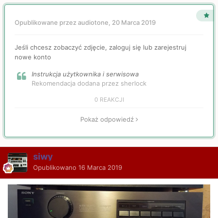
Opublikowane przez audiotone,
20 Marca 2019
Jeśli chcesz zobaczyć zdjęcie, zaloguj się lub zarejestruj
nowe konto
Instrukcja użytkownika i serwisowa
Rekomendacja dodana przez sherlock
0 REAKCJI
Pokaż odpowiedź
siwy
Opublikowano
16 Marca 2019