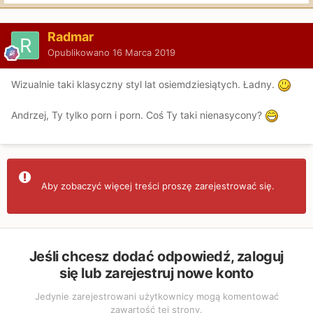
Radmar
Opublikowano
16 Marca 2019
Wizualnie taki klasyczny styl lat osiemdziesiątych. Ładny.
Andrzej, Ty tylko porn i porn. Coś Ty taki nienasycony?
Aby zobaczyć więcej treści proszę zarejestrować się.
Jeśli chcesz dodać odpowiedź, zaloguj
się lub zarejestruj nowe konto
Jedynie zarejestrowani użytkownicy mogą komentować
zawartość tej strony.