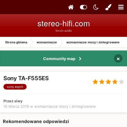
stereo-hifi.com
forum audio
Strona główna
wzmacniacze
wzmacniacze mocy i zintegrowane
×
Community map
Sony TA-F555ES
sony esprit
Przez siwy
16 Marca 2019
w
wzmacniacze mocy i zintegrowane
Rekomendowane odpowiedzi