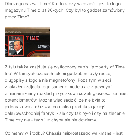
Dlaczego nazwa Time? Kto to raczy wiedzieć - jest to logo
magazynu Time z lat 80-tych. Czy był to gadżet zamówiony
przez Time?
Z tyłu także znajduje się wytłoczony napis: 'property of Time
Inc'. W tamtych czasach takimi gadżetami były raczej
długopisy z logo a nie magnetofony. Poza tym w sieci
znalazłem zdjęcia tego samego modelu ale z pewnymi
zmianami - inny rozkład przycisków i suwak głośności zamiast
potencjometrów. Można więc sądzić, że nie była to
jednorazowa a dłuższa, normalna produkcja jakiejś
dalekowschodniej fabryki - ale czy tak było i czy na zlecenie
Time czy nie - tego już chyba się nie dowiemy.
Co mamy w środku? Chassis najprostszego walkmana - jest