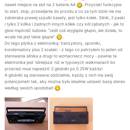
nawet miejsce na slot na 2 baterie AA
. Przyciski funkcyjne
to start, stop, przewijanie do przodu a co za tym idzie nie ma
zabieraka prawej szpulki kasety, jest tylko kołek. Silnik, 2 paski
i tylko 2 kółka i żadnych innych kółek czy kół zębatych - jak to
głosi mądrość ludowa: "Jeśli coś wygląda głupio, ale działa, to
wcale nie jest takie głupie"
.
Do tego płytka z elektroniką: tranzystory, oporniki,
kondensatory plus 2 scalaki - z tego co patrzyłem to jeden od
sterowania silnika a drugi to wzmacniacz mocy - pewnie ta
elektronika jest 'silniejsza' niż w typowych walkmanach bo
przecież musi napedzić 2 głośniki po 0.25W każdy!
A głośniki są sterowane oddzielnie, każdy z nich ma swój
potencjometr tak, aby można było idealnie ustawić bazę stereo
według swoich upodobań
.