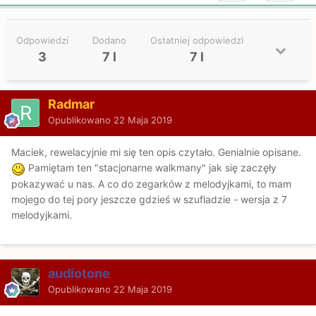
Odpowiedzi
Dodano
Ostatniej odpowiedzi
3
7 l
7 l
Radmar
Opublikowano
22 Maja 2019
Maciek, rewelacyjnie mi się ten opis czytało. Genialnie opisane.
Pamiętam ten "stacjonarne walkmany" jak się zaczęły
pokazywać u nas. A co do zegarków z melodyjkami, to mam
mojego do tej pory jeszcze gdzieś w szufladzie - wersja z 7
melodyjkami.
audiotone
Opublikowano
22 Maja 2019