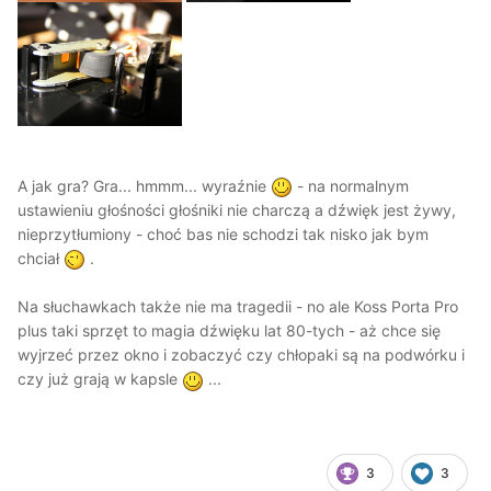
A jak gra? Gra... hmmm... wyraźnie
- na normalnym
ustawieniu głośności głośniki nie charczą a dźwięk jest żywy,
nieprzytłumiony - choć bas nie schodzi tak nisko jak bym
chciał
.
Na słuchawkach także nie ma tragedii - no ale Koss Porta Pro
plus taki sprzęt to magia dźwięku lat 80-tych - aż chce się
wyjrzeć przez okno i zobaczyć czy chłopaki są na podwórku i
czy już grają w kapsle
...
3
3