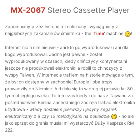
MX-2067
Stereo Cassette Player
Zapomniany przez historię a znaleziony i wyciągnięty z
najgłębszych zakamarków śmietnika - the '
Time
' machine
!
Internet nic o nim nie wie - ani kto go wyprodukował i ani dla
kogo wyprodukował. Jedno jest pewne - został
wyprodukowany w czasach, kiedy chińczycy kontynentalni
jeszcze nie produkowali elektroniki a robili to chińczycy z
wyspy Taiwan. W internecie trafiłem na historie mówiące o tym,
że był on dostępny w zachodniej Europie i oba tropy
prowadziły do Niemiec. A działo się to w drugiej połowie lat 80-
tych ubiegłego wieku. To ten czas kiedy i do nas z Tajwanu za
pośrednictwem Berlina Zachodniego zaczęła trafiać elektronika
użytkowa
- wtedy dostałem pierwszy i jedyny zegarek
elektroniczny z 8 czy 16 melodyjkami na pokładzie
-
no ale
jako sprzęt do grania musiał mi wystarczyć Duży Kasprzak RM
222.