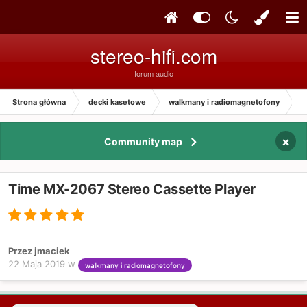
stereo-hifi.com
forum audio
Strona główna
decki kasetowe
walkmany i radiomagnetofony
T
×
Community map
Time MX-2067 Stereo Cassette Player
Przez jmaciek
22 Maja 2019
w
walkmany i radiomagnetofony