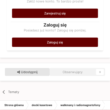
Załóż nowe konto. To bardzo proste!
Zarejestruj się
Zaloguj się
Posiadasz już konto? Zaloguj się poniżej.
Zaloguj się
Udostępnij
Obserwujący
0
Tematy
Strona główna
decki kasetowe
walkmany i radiomagnetofony
T