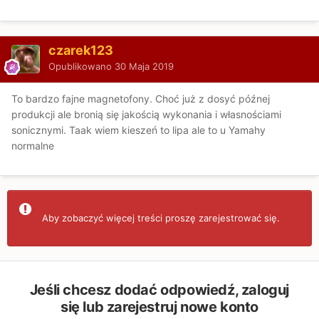
czarek123
Opublikowano
30 Maja 2019
To bardzo fajne magnetofony. Choć już z dosyć późnej
produkcji ale bronią się jakością wykonania i własnościami
sonicznymi. Taak wiem kieszeń to lipa ale to u Yamahy
normalne
Aby zobaczyć więcej treści proszę zarejestrować się.
Jeśli chcesz dodać odpowiedź, zaloguj
się lub zarejestruj nowe konto