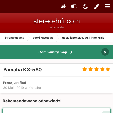
stereo-hifi.com
forum audio
Strona główna
decki kasetowe
decki japońskie, US i inne kraje
×
Community map
Yamaha KX-580
Przez justified
30 Maja 2019
w
Yamaha
Rekomendowane odpowiedzi