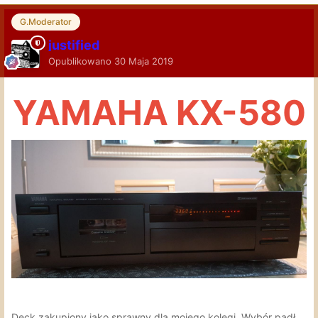
G.Moderator
justified
Opublikowano
30 Maja 2019
YAMAHA KX-580
Deck zakupiony jako sprawny dla mojego kolegi. Wybór padł