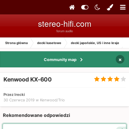
stereo-hifi.com
forum audio
Strona główna
decki kasetowe
decki japońskie, US i inne kraje
×
Community map
Kenwood KX-600
Przez Irecki
30 Czerwca 2019
w
Kenwood/Trio
Rekomendowane odpowiedzi