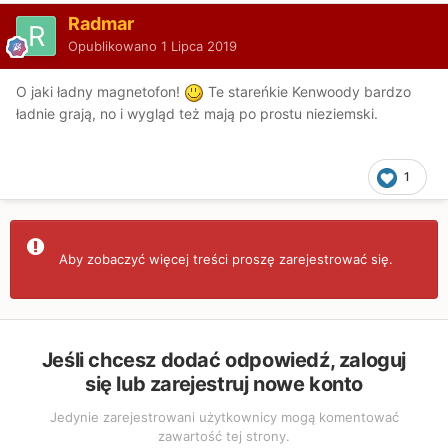
Radmar
Opublikowano
1 Lipca 2019
O jaki ładny magnetofon!
Te stareńkie Kenwoody bardzo
ładnie grają, no i wygląd też mają po prostu nieziemski.
1
Aby zobaczyć więcej treści proszę zarejestrować się.
Jeśli chcesz dodać odpowiedź, zaloguj
się lub zarejestruj nowe konto
Jedynie zarejestrowani użytkownicy mogą komentować
zawartość tej strony.