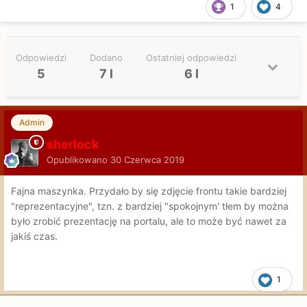
1
4
Odpowiedzi
Dodano
Ostatniej odpowiedzi
5
7 l
6 l
Admin
sherlock
Opublikowano
30 Czerwca 2019
Fajna maszynka. Przydało by się zdjęcie frontu takie bardziej
"reprezentacyjne", tzn. z bardziej "spokojnym' tłem by można
było zrobić prezentację na portalu, ale to może być nawet za
jakiś czas.
1