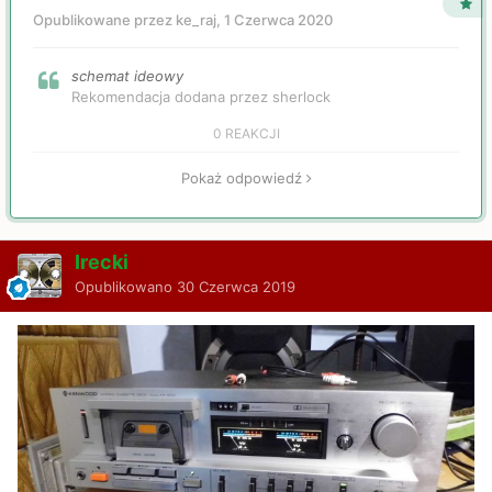
Opublikowane przez ke_raj,
1 Czerwca 2020
schemat ideowy
Rekomendacja dodana przez sherlock
0 REAKCJI
Pokaż odpowiedź
Irecki
Opublikowano
30 Czerwca 2019