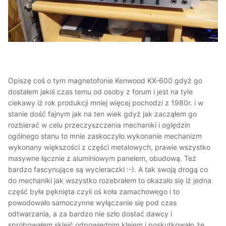
Opiszę coś o tym magnetofonie Kenwood KX-600 gdyż go
dostałem jakiś czas temu od osoby z forum i jest na tyle
ciekawy iż rok produkcji mniej więcej pochodzi z 1980r. i w
stanie dość fajnym jak na ten wiek gdyż jak zacząłem go
rozbierać w celu przeczyszczenia mechaniki i oględzin
ogólnego stanu to mnie zaskoczyło wykonanie mechanizm
wykonany większości z części metalowych, prawie wszystko
masywne łącznie z aluminiowym panelem, obudową. Też
bardzo fascynujące są wycieraczki
:-). A tak swoją drogą co
do mechaniki jak wszystko rozebrałem to okazało się iż jedna
część była pęknięta czyli oś koła zamachowego i to
powodowało samoczynne wyłączanie się pod czas
odtwarzania, a za bardzo nie szło dostać dawcy i
spróbowałem skleić odpowiednim klejem i poskutkowało że