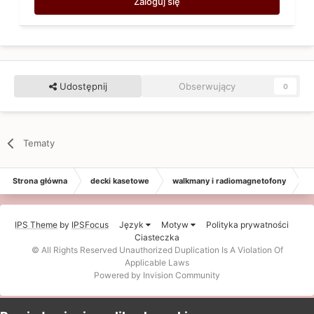
Zaloguj się
Udostępnij
Obserwujący
0
Tematy
Strona główna
decki kasetowe
walkmany i radiomagnetofony
S
IPS Theme
by
IPSFocus
Język
Motyw
Polityka prywatności
Ciasteczka
© All Rights Reserved Unauthorized Duplication Is A Violation Of
Applicable Laws
Powered by Invision Community