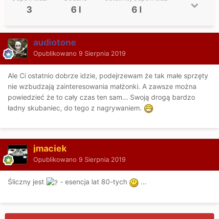
3
6 l
6 l
audiotone
Opublikowano
9 Sierpnia 2019
Ale Ci ostatnio dobrze idzie, podejrzewam że tak małe sprzęty
nie wzbudzają zainteresowania małżonki. A zawsze można
powiedzieć że to cały czas ten sam... Swoją drogą bardzo
ładny skubaniec, do tego z nagrywaniem.
jmaciek
Opublikowano
9 Sierpnia 2019
Śliczny jest
- esencja lat 80-tych
...