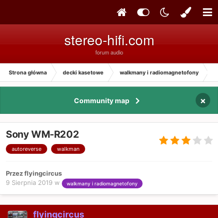
stereo-hifi.com
forum audio
Strona główna
decki kasetowe
walkmany i radiomagnetofony
S
×
Community map
Sony WM-R202
autoreverse
walkman
Przez flyingcircus
9 Sierpnia 2019
w
walkmany i radiomagnetofony
flyingcircus