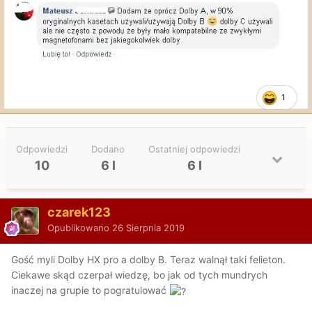
1
Odpowiedzi
Dodano
Ostatniej odpowiedzi
10
6 l
6 l
czarek123
Opublikowano
26 Sierpnia 2019
Gość myli Dolby HX pro a dolby B. Teraz walnął taki felieton.
Ciekawe skąd czerpał wiedzę, bo jak od tych mundrych
inaczej na grupie to pogratulować