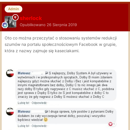
Admin
sherlock
Opublikowano
26 Sierpnia 2019
Oto co można przeczytać o stosowaniu systemów redukcji
szumów na portalu społecznościowym Facebook w grupie,
która z nazwy zajmuje się kaseciakami.