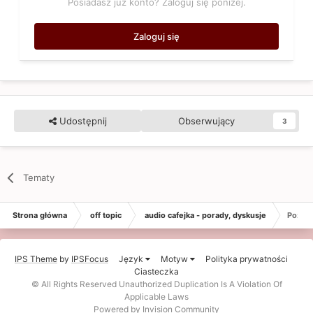
Posiadasz już konto? Zaloguj się poniżej.
Zaloguj się
Udostępnij
Obserwujący
3
Tematy
Strona główna
off topic
audio cafejka - porady, dyskusje
Poziom
IPS Theme
by
IPSFocus
Język
Motyw
Polityka prywatności
Ciasteczka
© All Rights Reserved Unauthorized Duplication Is A Violation Of
Applicable Laws
Powered by Invision Community