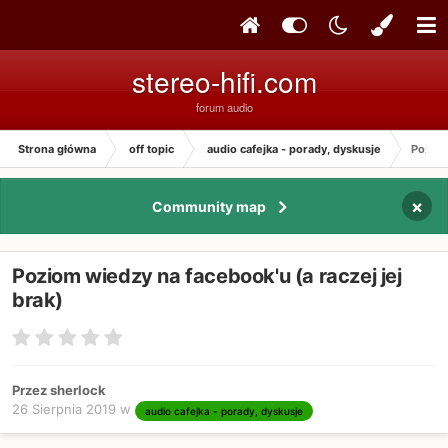
stereo-hifi.com
forum audio
Strona główna
off topic
audio cafejka - porady, dyskusje
Poziom
×
Community map
Poziom wiedzy na facebook'u (a raczej jej
brak)
Przez sherlock
26 Sierpnia 2019
w
audio cafejka - porady, dyskusje