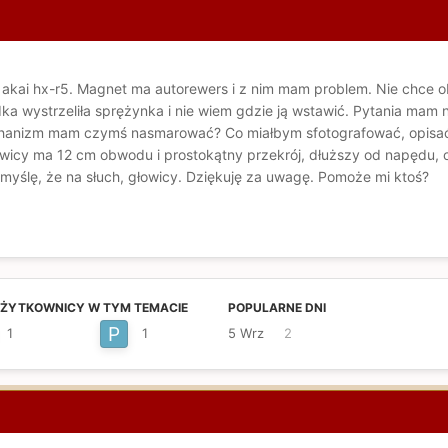
akai hx-r5. Magnet ma autorewers i z nim mam problem. Nie chce o
ka wystrzeliła sprężynka i nie wiem gdzie ją wstawić. Pytania ma
hanizm mam czymś nasmarować? Co miałbym sfotografować, opisać,
wicy ma 12 cm obwodu i prostokątny przekrój, dłuższy od napędu, 
 myślę, że na słuch, głowicy. Dziękuję za uwagę. Pomoże mi ktoś?
UŻYTKOWNICY W TYM TEMACIE
POPULARNE DNI
1
1
5 Wrz
2