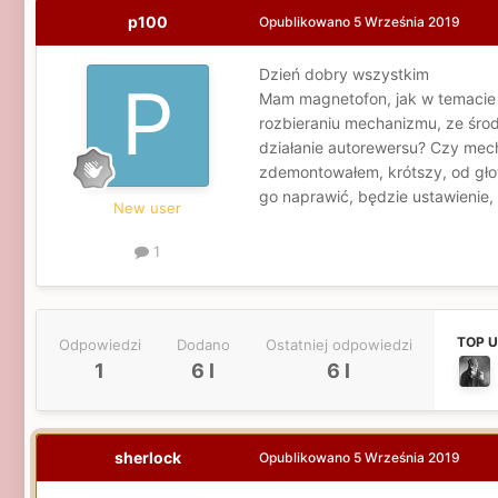
p100
Opublikowano
5 Września 2019
Dzień dobry wszystkim
Mam magnetofon, jak w temacie 
rozbieraniu mechanizmu, ze środ
działanie autorewersu? Czy mec
zdemontowałem, krótszy, od gło
go naprawić, będzie ustawienie,
New user
1
TOP 
Odpowiedzi
Dodano
Ostatniej odpowiedzi
1
6 l
6 l
sherlock
Opublikowano
5 Września 2019