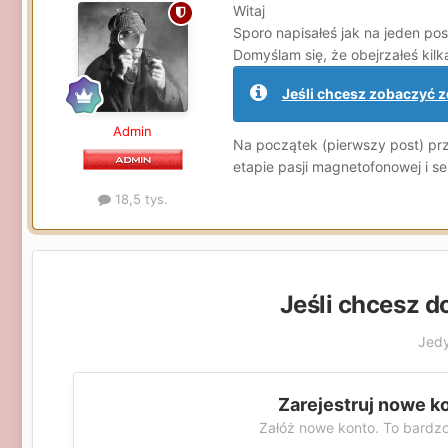
Witaj
Sporo napisałeś jak na jeden pos
Domyślam się, że obejrzałeś kil
Jeśli chcesz zobaczyć zd
Admin
Na początek (pierwszy post) prze
etapie pasji magnetofonowej i s
18,5 tys.
Jeśli chcesz d
Jedy
Zarejestruj nowe k
Załóż nowe konto. To bardzo