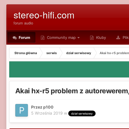
stereo-hifi.com
forum audio
Forum
Community map
Kluby
Plik
Strona główna
serwis
dział serwisowy
Akai hx-r5 problem
Akai hx-r5 problem z autorewerem,
Przez p100
5 Września 2019
w
dział serwisowy