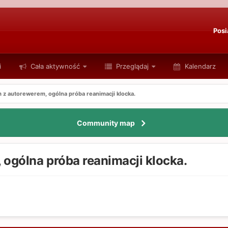
Posi
i
Cała aktywność
Przeglądaj
Kalendarz
 z autorewerem, ogólna próba reanimacji klocka.
Community map
 ogólna próba reanimacji klocka.