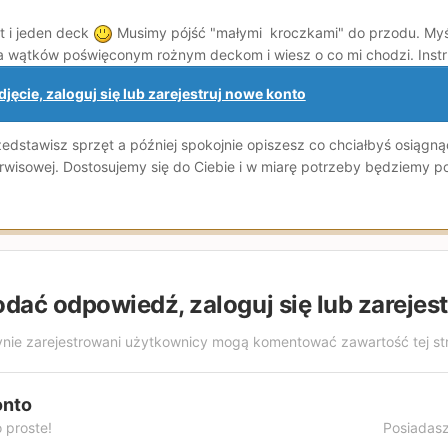
t i jeden deck
Musimy pójść "małymi kroczkami" do przodu. Myśl
ka wątków poświęconym rożnym deckom i wiesz o co mi chodzi. Instruk
jęcie, zaloguj się lub zarejestruj nowe konto
dstawisz sprzęt a później spokojnie opiszesz co chciałbyś osiągnąć
erwisowej. Dostosujemy się do Ciebie i w miarę potrzeby będziemy
odać odpowiedź, zaloguj się lub zarejes
nie zarejestrowani użytkownicy mogą komentować zawartość tej st
onto
 proste!
Posiadasz