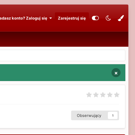
adasz konto? Zaloguj się
Zarejestruj się
×
Obserwujący
1