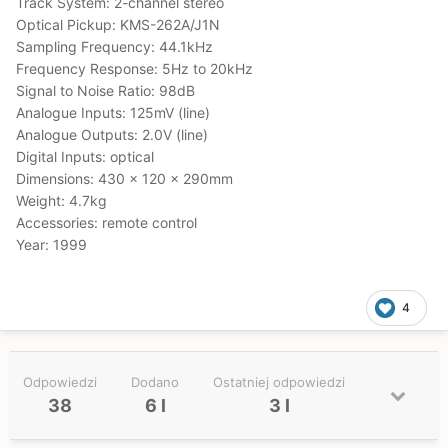
Track System: 2-channel stereo
Optical Pickup: KMS-262A/J1N
Sampling Frequency: 44.1kHz
Frequency Response: 5Hz to 20kHz
Signal to Noise Ratio: 98dB
Analogue Inputs: 125mV (line)
Analogue Outputs: 2.0V (line)
Digital Inputs: optical
Dimensions: 430 x 120 x 290mm
Weight: 4.7kg
Accessories: remote control
Year: 1999
4
Odpowiedzi
Dodano
Ostatniej odpowiedzi
38
6 l
3 l