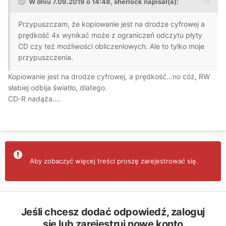
W dniu 7.09.2019 o 14:48, sherlock napisał(a):
Przypuszczam, że kopiowanie jest na drodze cyfrowej a
prędkość 4x wynikać może z ograniczeń odczytu płyty
CD czy też możliwości obliczeniowych. Ale to tylko moje
przypuszczenia.
Kopiowanie jest na drodze cyfrowej, a prędkość...no cóż, RW
słabiej odbija światło, dlatego.
CD-R nadąża....
Aby zobaczyć więcej treści proszę zarejestrować się.
Jeśli chcesz dodać odpowiedź, zaloguj
się lub zarejestruj nowe konto