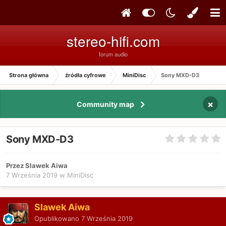
stereo-hifi.com
forum audio
Strona główna
źródła cyfrowe
MiniDisc
Sony MXD-D3
×
Community map
Sony MXD-D3
Przez Slawek Aiwa
7 Września 2019
w
MiniDisc
Slawek Aiwa
Opublikowano
7 Września 2019