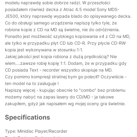
modelu naprawdę sobie dobrze radzi. W przeszłości
posiadałem również decka z Atrac 4.5 model Sony MDS-
JE500, który naprawdę wypada blado do opisywanego decka.
Co do obsługi samego urządzenia napiszę tylko tyle, że
robione kopie z CD na MD są świetne, nie do odróżnienia.
Ponadto jest możliwość szybkiego kopiowania x4 z CD na MD,
ale tylko w przypadku płyt CD lub CD-R. Przy płycie CD-RW
kopia jest wykonywana w stosunku 1:1.
Jakiej jakości jest kopia robiona z dużą prędkością? Nie
wiem....zawsze robię kopię 1:1. Dodam, że w przypadku gdy
CD posiada Text - recorder wszystko skopiuje na MD.
Czy pomimo kompresji stratnej bym go polecił? Oczywiście -
ten model na to zasługuje !
Napiszę więcej - kupując obecnie to "combo" bez problemu
możemy nabyć na zapas lasery do CD/MD - ja takowe
zakupiłem, gdyż jak napisałem wg mojej oceny gra świetnie.
Specifications
Type: Minidisc Player/Recorder