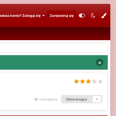
adasz konto? Zaloguj się
Zarejestruj się
×
Udostępnij
Obserwujący
1