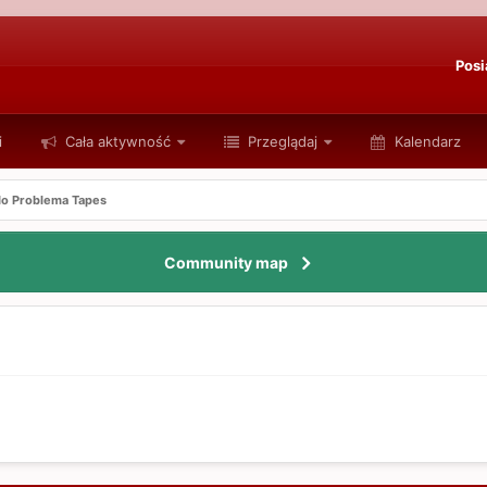
Posi
i
Cała aktywność
Przeglądaj
Kalendarz
o Problema Tapes
Community map