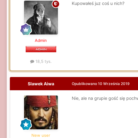
Kupowałeś juz coś u nich?
Admin
18,5 tys.
Slawek Aiwa
Opublikowano
10 Września 2019
Nie, ale na grupie gość się poch
New user