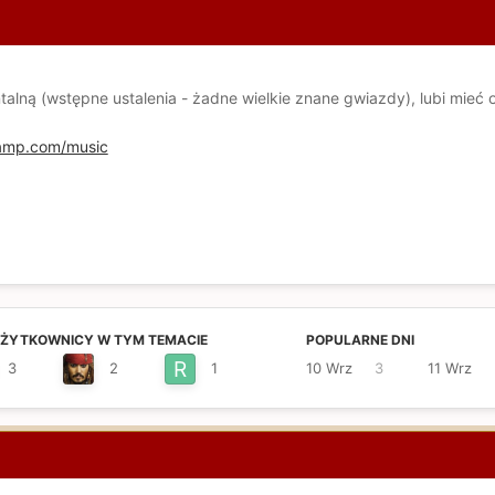
talną (wstępne ustalenia - żadne wielkie znane gwiazdy), lubi mieć 
camp.com/music
UŻYTKOWNICY W TYM TEMACIE
POPULARNE DNI
3
2
1
10 Wrz
3
11 Wrz