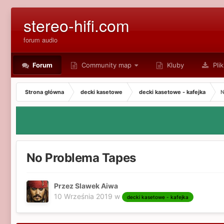
stereo-hifi.com
forum audio
Forum
Community map
Kluby
Plik
Strona główna
decki kasetowe
decki kasetowe - kafejka
N
No Problema Tapes
Przez Slawek Aiwa
10 Września 2019
w
decki kasetowe - kafejka