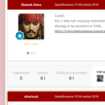
Slawek Aiwa
Opublikowano
10 Września 2019
Cześć.
Kto z Was lubi muzykę instrumen
Wydają w tej wytwórni w Chile.
https://noproblematapes.band
New user
321
TOP 
Odpowiedzi
Dodano
Ostatniej odpowiedzi
5
6 l
6 l
sherlock
Opublikowano
10 Września 2019