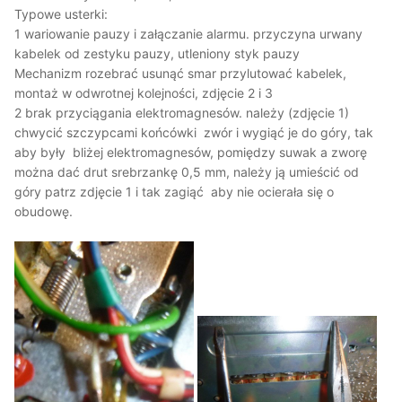
Typowe usterki:
1 wariowanie pauzy i załączanie alarmu. przyczyna urwany
kabelek od zestyku pauzy, utleniony styk pauzy
Mechanizm rozebrać usunąć smar przylutować kabelek,
montaż w odwrotnej kolejności, zdjęcie 2 i 3
2 brak przyciągania elektromagnesów. należy (zdjęcie 1)
chwycić szczypcami końcówki zwór i wygiąć je do góry, tak
aby były bliżej elektromagnesów, pomiędzy suwak a zworę
można dać drut srebrzankę 0,5 mm, należy ją umieścić od
góry patrz zdjęcie 1 i tak zagiąć aby nie ocierała się o
obudowę.