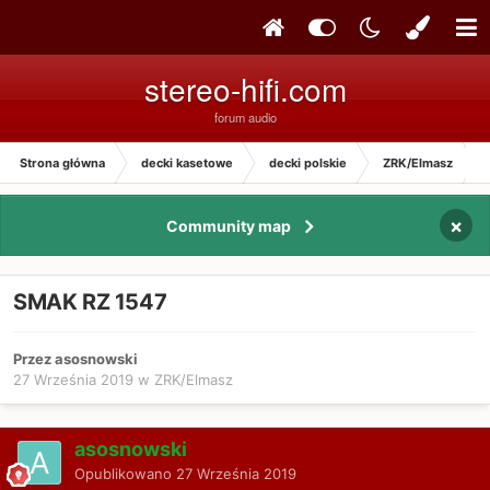
stereo-hifi.com
forum audio
Strona główna
decki kasetowe
decki polskie
ZRK/Elmasz
×
Community map
SMAK RZ 1547
Przez asosnowski
27 Września 2019
w
ZRK/Elmasz
asosnowski
Opublikowano
27 Września 2019