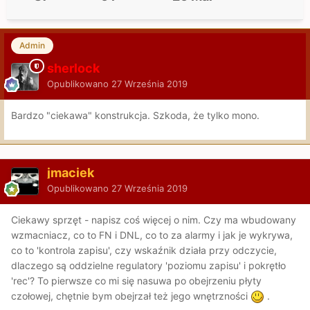
Admin
sherlock
Opublikowano
27 Września 2019
Bardzo "ciekawa" konstrukcja. Szkoda, że tylko mono.
jmaciek
Opublikowano
27 Września 2019
Ciekawy sprzęt - napisz coś więcej o nim. Czy ma wbudowany
wzmacniacz, co to FN i DNL, co to za alarmy i jak je wykrywa,
co to 'kontrola zapisu', czy wskaźnik działa przy odczycie,
dlaczego są oddzielne regulatory 'poziomu zapisu' i pokrętło
'rec'? To pierwsze co mi się nasuwa po obejrzeniu płyty
czołowej, chętnie bym obejrzał też jego wnętrzności
.