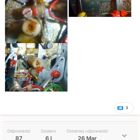
3
Odpowiedzi
Dodano
Ostatniej odpowiedzi
87
6 l
26 Mar