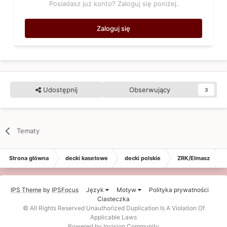
Posiadasz już konto? Zaloguj się poniżej.
Zaloguj się
Udostępnij
Obserwujący
3
Tematy
Strona główna
decki kasetowe
decki polskie
ZRK/Elmasz
IPS Theme
by
IPSFocus
Język
Motyw
Polityka prywatności
Ciasteczka
© All Rights Reserved Unauthorized Duplication Is A Violation Of
Applicable Laws
Powered by Invision Community