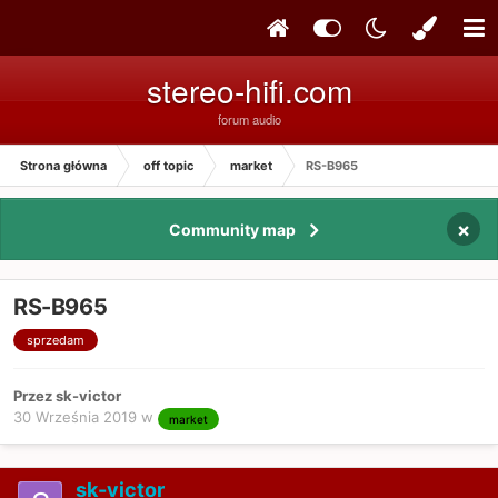
stereo-hifi.com
forum audio
Strona główna
off topic
market
RS-B965
×
Community map
RS-B965
sprzedam
Przez sk-victor
30 Września 2019
w
market
sk-victor