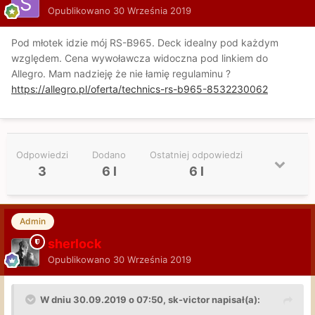
Opublikowano
30 Września 2019
Pod młotek idzie mój RS-B965. Deck idealny pod każdym
względem. Cena wywoławcza widoczna pod linkiem do
Allegro. Mam nadzieję że nie łamię regulaminu ?
https://allegro.pl/oferta/technics-rs-b965-8532230062
Odpowiedzi
Dodano
Ostatniej odpowiedzi
3
6 l
6 l
Admin
sherlock
Opublikowano
30 Września 2019
W dniu 30.09.2019 o 07:50, sk-victor napisał(a):