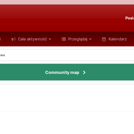
Posi
i
Cała aktywność
Przeglądaj
Kalendarz
iwa
Community map