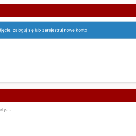
ęcie, zaloguj się lub zarejestruj nowe konto
ety....