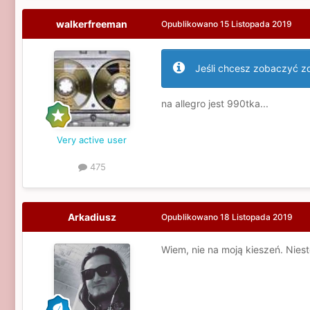
walkerfreeman
Opublikowano
15 Listopada 2019
Jeśli chcesz zobaczyć zdj
na allegro jest 990tka...
Very active user
475
Arkadiusz
Opublikowano
18 Listopada 2019
Wiem, nie na moją kieszeń. Niest