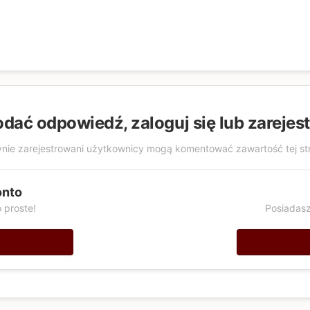
odać odpowiedź, zaloguj się lub zarejes
nie zarejestrowani użytkownicy mogą komentować zawartość tej st
onto
 proste!
Posiadasz