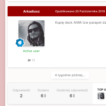
Arkadiusz
Opublikowano
20 Października 2019
Kupię deck AIWA tzw parapet dzi
Active user
12
4 tygodnie później...
TOP 
Odpowiedzi
Dodano
Ostatniej odpowiedzi
2
6 l
6 l