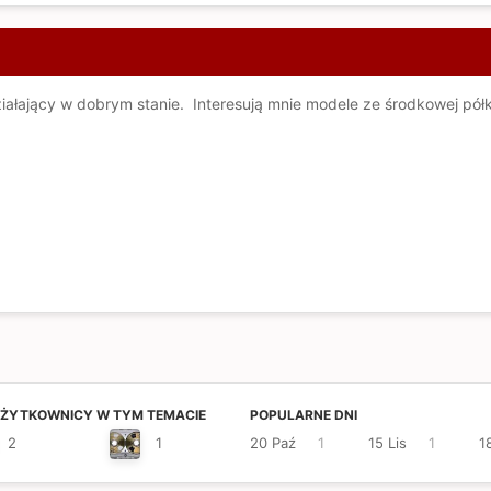
ałający w dobrym stanie. Interesują mnie modele ze środkowej półk
UŻYTKOWNICY W TYM TEMACIE
POPULARNE DNI
2
1
20 Paź
1
15 Lis
1
1