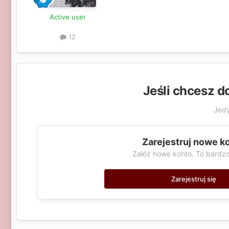
Active user
12
Jeśli chcesz d
Jedy
Zarejestruj nowe k
Załóż nowe konto. To bardzo
Zarejestruj się