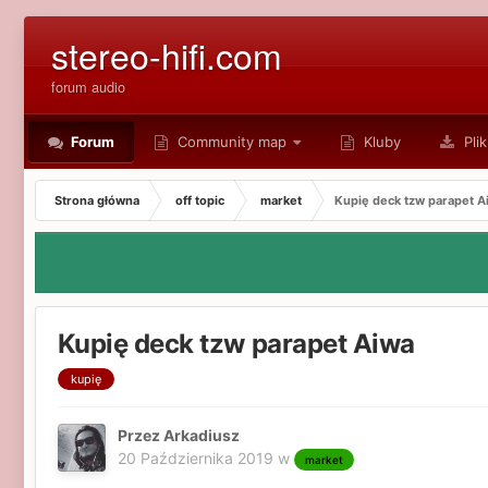
stereo-hifi.com
forum audio
Forum
Community map
Kluby
Plik
Strona główna
off topic
market
Kupię deck tzw parapet A
Kupię deck tzw parapet Aiwa
kupię
Przez Arkadiusz
20 Października 2019
w
market