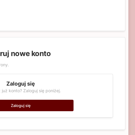
truj nowe konto
rony.
Zaloguj się
 już konto? Zaloguj się poniżej.
Zaloguj się