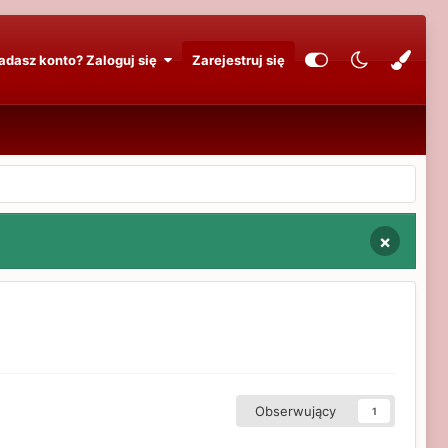
adasz konto? Zaloguj się
Zarejestruj się
×
Obserwujący
1