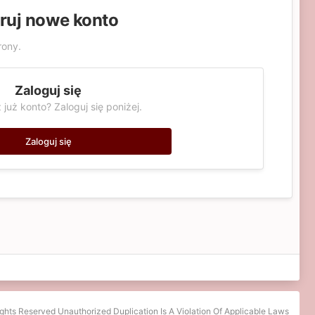
truj nowe konto
rony.
Zaloguj się
 już konto? Zaloguj się poniżej.
Zaloguj się
ights Reserved Unauthorized Duplication Is A Violation Of Applicable Laws