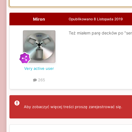
Miron
Opublikowano
8 Listopada 2019
Też miałem parę decków po "serw
Very active user
265
Aby zobaczyć więcej treści proszę zarejestrować się.