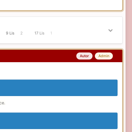
9 Lis
2
17 Lis
1
Autor
Admin
ce.