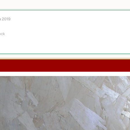
a 2019
ock