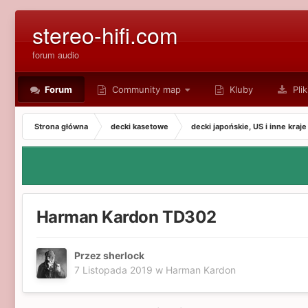
stereo-hifi.com
forum audio
Forum
Community map
Kluby
Plik
Strona główna
decki kasetowe
decki japońskie, US i inne kraje
Harman Kardon TD302
Przez sherlock
7 Listopada 2019
w
Harman Kardon