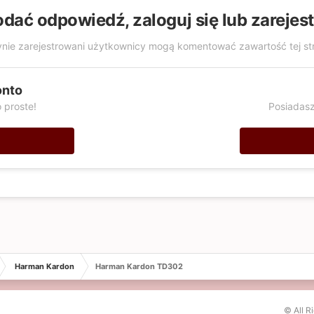
odać odpowiedź, zaloguj się lub zarejes
nie zarejestrowani użytkownicy mogą komentować zawartość tej st
onto
 proste!
Posiadasz
Harman Kardon
Harman Kardon TD302
© All R