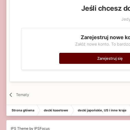
Jeśli chcesz d
Jedy
Zarejestruj nowe k
Załóż nowe konto. To bardzo
Zarejestruj się
Tematy
Strona główna
decki kasetowe
decki japońskie, US i inne kraje
IPS Theme
by
IPSFocus