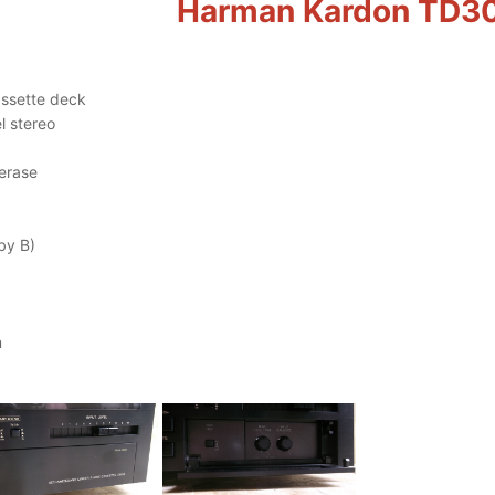
Harman Kardon TD3
assette deck
l stereo
 erase
by B)
m