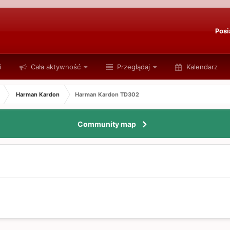
Posi
i
Cała aktywność
Przeglądaj
Kalendarz
Harman Kardon
Harman Kardon TD302
Community map