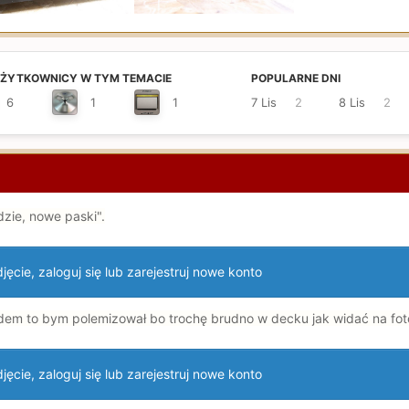
UŻYTKOWNICY W TYM TEMACIE
POPULARNE DNI
6
1
1
7 Lis
2
8 Lis
2
zie, nowe paski".
ęcie, zaloguj się lub zarejestruj nowe konto
m to bym polemizował bo trochę brudno w decku jak widać na fot
ęcie, zaloguj się lub zarejestruj nowe konto