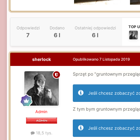
TOP 
Odpowiedzi
Dodano
Ostatniej odpowiedzi
7
6 l
6 l
sherlock
Opublikowano
7 Listopada 2019
Sprzęt po "gruntownym przegląd
Jeśli chcesz zobaczyć zdj
Z tym bym gruntownym przegląde
Admin
Jeśli chcesz zobaczyć zdj
18,5 tys.