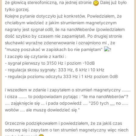
że głowicą stereofoniczną, na jednej stronie
Dalej już było
tylko gorzej.
Kolejne pytanie dotyczyło już konkretów. Powiedziałem, że
chciałbym wiedzieć z jakim strumieniem magnetycznym
nagrany jest sygnał odB, ile na nanoWeberów (powiedziałem
dość szybko by czasem nie zapamiętał). Po drugiej stronie
słuchawki wyraźne zdenerwowanie i oznajmiono mi , że
"muszę poszukać w zapiskach bo nie pamiętam"
I zaczęło się czytanie z kartki
:
- sygnał pierwszy to 3150 Hz i poziom -10dB
- regulacja skosu sygnały: 333 Hz, 6 kHz i 10 kHz
- regulacja poziomu odczytu 333 Hz i 1 kHz poziom 0dB
i wszedłem w zdanie i zapytałem o strumień magnetyczny .......
i cisza ....... to podpowiadam pytając : "ile ma nanoWeberów"?
.... zająknięcie się ... i pada odpowiedź .... "250 tych ,,,, no .....
woltów .... ale muszę dowiedzieć się "
Grzecznie podziękowałem i powiedziałem, że za jakiś czas
odezwę się i zapytam o ten strumień magnetyczny więc niech