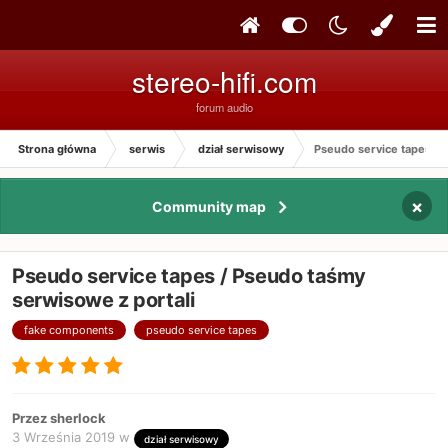
stereo-hifi.com
forum audio
Strona główna
serwis
dział serwisowy
Pseudo service tapes / 
×
Community map
Pseudo service tapes / Pseudo taśmy
serwisowe z portali
fake components
pseudo service tapes
Przez sherlock
3 Września 2019
w
dział serwisowy