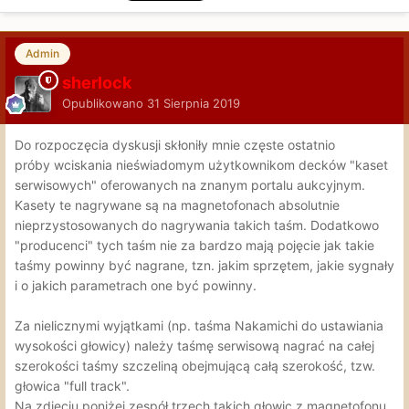
Admin
sherlock
Opublikowano
31 Sierpnia 2019
Do rozpoczęcia dyskusji skłoniły mnie częste ostatnio
próby wciskania nieświadomym użytkownikom decków "kaset
serwisowych" oferowanych na znanym portalu aukcyjnym.
Kasety te nagrywane są na magnetofonach absolutnie
nieprzystosowanych do nagrywania takich taśm. Dodatkowo
"producenci" tych taśm nie za bardzo mają pojęcie jak takie
taśmy powinny być nagrane, tzn. jakim sprzętem, jakie sygnały
i o jakich parametrach one być powinny.
Za nielicznymi wyjątkami (np. taśma Nakamichi do ustawiania
wysokości głowicy) należy taśmę serwisową nagrać na całej
szerokości taśmy szczeliną obejmującą całą szerokość, tzw.
głowica "full track".
Na zdjęciu poniżej zespół trzech takich głowic z magnetofonu