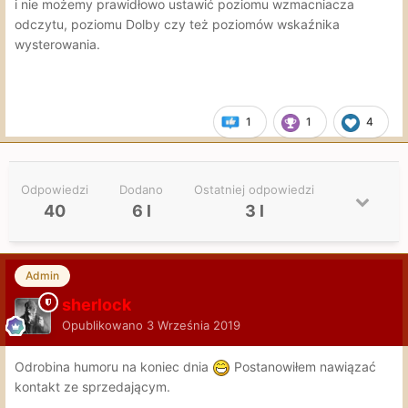
i nie możemy prawidłowo ustawić poziomu wzmacniacza
odczytu, poziomu Dolby czy też poziomów wskaźnika
wysterowania.
1
1
4
Odpowiedzi
Dodano
Ostatniej odpowiedzi
40
6 l
3 l
Admin
sherlock
Opublikowano
3 Września 2019
Odrobina humoru na koniec dnia
Postanowiłem nawiązać
kontakt ze sprzedającym.