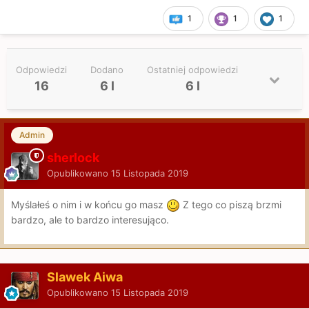
1
1
1
Odpowiedzi
Dodano
Ostatniej odpowiedzi
16
6 l
6 l
Admin
sherlock
Opublikowano
15 Listopada 2019
Myślałeś o nim i w końcu go masz
Z tego co piszą brzmi
bardzo, ale to bardzo interesująco.
Slawek Aiwa
Opublikowano
15 Listopada 2019