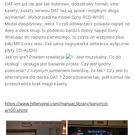
DAT-em już nie jest tak kolorowo, dodatkowy format, inne
kasety, koszty serwisu DAT też są spore i mógłbym długo
wymieniać. Wybór padł na model Sony RCD-W100.
Model dwupłytowy, deck 1 czyli odtwarzacz posiada napęd od
Aiwy a deck drugi to podobno bardzo dobry napęd Sony.
Wracając do napędu pierwszego, to czyta on wszystko plus
pliki MP3 oraz wav. Zaś sama nagrywarka odtwarza wyłącznie
płyty CD-AUDIO.
Jak on gra? Powiem rewelacja
. Jest muzykalny. Co do
obsługi - obsługa jest banalnie prosta. Czy jest godny
polecenia? Z czystym sumieniem twierdzę, że tak ! Czy jest to
alternatywa dla decka DAT ? Zdecydowanie tak, jeśli komuś nie
przeszkadza brak magii kasety.
https://www.hifiengine.com/manual_library/sony/rcd-
w100.shtml