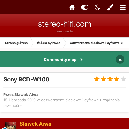
stereo-hifi.com
forum audio
Strona główna
źródła cyfrowe
odtwarzacze sieciowe i cyfrowe urzą
×
Community map
Sony RCD-W100
Przez Slawek Aiwa
15 Listopada 2019
w
odtwarzacze sieciowe i cyfrowe urządzenia
przenośne
Slawek Aiwa