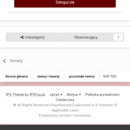
Zaloguj się
Udostępnij
Obserwujący
1
Tematy
Strona główna
taśmy i kasety
pozostałe taśmy
DAT 120
IPS Theme
by
IPSFocus
Język
Motyw
Polityka prywatności
Ciasteczka
© All Rights Reserved Unauthorized Duplication Is A Violation Of
Applicable Laws
Powered by Invision Community