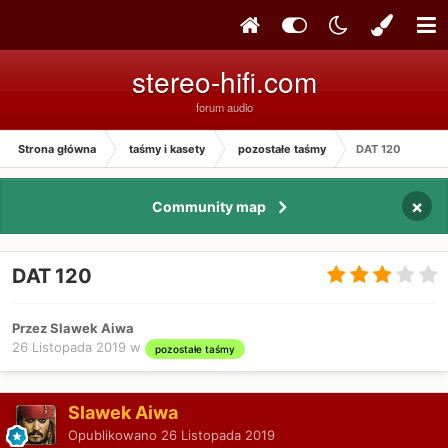
stereo-hifi.com
forum audio
Strona główna
taśmy i kasety
pozostałe taśmy
DAT 120
×
Community map
DAT 120
Przez Slawek Aiwa
26 Listopada 2019
w
pozostałe taśmy
Slawek Aiwa
Opublikowano
26 Listopada 2019