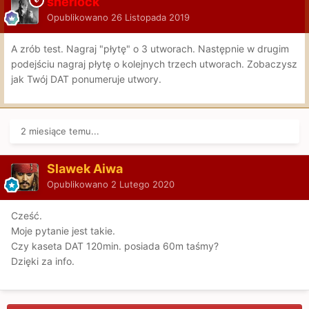
sherlock
Opublikowano
26 Listopada 2019
A zrób test. Nagraj "płytę" o 3 utworach. Następnie w drugim
podejściu nagraj płytę o kolejnych trzech utworach. Zobaczysz
jak Twój DAT ponumeruje utwory.
2 miesiące temu...
Slawek Aiwa
Opublikowano
2 Lutego 2020
Cześć.
Moje pytanie jest takie.
Czy kaseta DAT 120min. posiada 60m taśmy?
Dzięki za info.