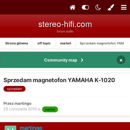
stereo-hifi.com
forum audio
Strona główna
off topic
market
Sprzedam magnetofon YAMAH
×
Community map
Sprzedam magnetofon YAMAHA K-1020
sprzedam
Przez martingo
29 Listopada 2019
w
market
martingo