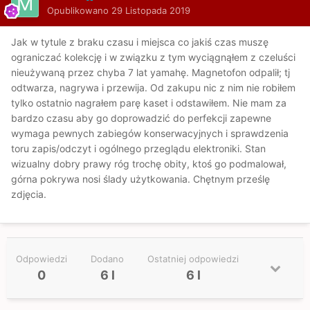
Opublikowano
29 Listopada 2019
Jak w tytule z braku czasu i miejsca co jakiś czas muszę
ograniczać kolekcję i w związku z tym wyciągnąłem z czeluści
nieużywaną przez chyba 7 lat yamahę. Magnetofon odpalił; tj
odtwarza, nagrywa i przewija. Od zakupu nic z nim nie robiłem
tylko ostatnio nagrałem parę kaset i odstawiłem. Nie mam za
bardzo czasu aby go doprowadzić do perfekcji zapewne
wymaga pewnych zabiegów konserwacyjnych i sprawdzenia
toru zapis/odczyt i ogólnego przeglądu elektroniki. Stan
wizualny dobry prawy róg trochę obity, ktoś go podmalował,
górna pokrywa nosi ślady użytkowania. Chętnym prześlę
zdjęcia.
Odpowiedzi
Dodano
Ostatniej odpowiedzi
0
6 l
6 l