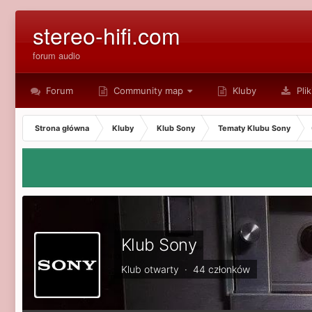
stereo-hifi.com
forum audio
Forum
Community map
Kluby
Plik
Strona główna
Kluby
Klub Sony
Tematy Klubu Sony
Klub Sony
Klub otwarty · 44 członków