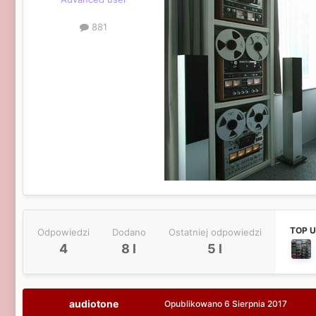
881
TOP 
Odpowiedzi
Dodano
Ostatniej odpowiedzi
4
8 l
5 l
audiotone
Opublikowano
6 Sierpnia 2017