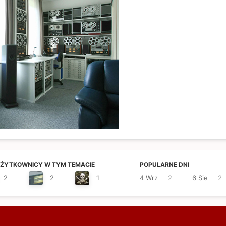
UŻYTKOWNICY W TYM TEMACIE
POPULARNE DNI
2
2
1
4 Wrz
2
6 Sie
2