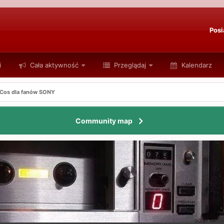
Posi
i
Cała aktywność
Przeglądaj
Kalendarz
Cos dla fanów SONY
Community map