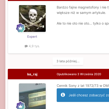
Bardzo fajne magnetofony i nie ty
większe niż w samym artykule.
Ale to nie oto nie oto... tylko o 
Expert
4,9 tys.
3 lata później...
ke_raj
Opublikowano
3 Września 2020
Cennik Sony z lat 1972/73 w DM
Jeśli chcesz zobaczyć zdj