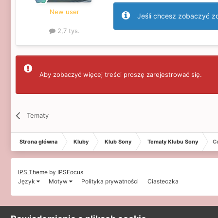
New user
Jeśli chcesz zobaczyć zdj
2,7 tys.
Aby zobaczyć więcej treści proszę zarejestrować się.
Tematy
Strona główna
Kluby
Klub Sony
Tematy Klubu Sony
C
IPS Theme
by
IPSFocus
Język
Motyw
Polityka prywatności
Ciasteczka