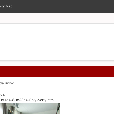
ity Map
da ukryć .
cji.
/Vintage-Wim-Vink-Only-Sony.html