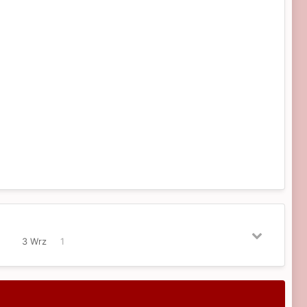
3 Wrz
1