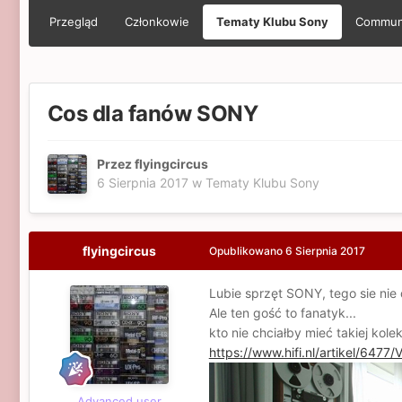
Przegląd
Członkowie
Tematy Klubu Sony
Commun
Cos dla fanów SONY
Przez flyingcircus
6 Sierpnia 2017
w
Tematy Klubu Sony
flyingcircus
Opublikowano
6 Sierpnia 2017
Lubie sprzęt SONY, tego sie nie 
Ale ten gość to fanatyk...
kto nie chciałby mieć takiej kolek
https://www.hifi.nl/artikel/6477
Advanced user