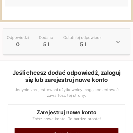
Odpowiedzi
Dodano
Ostatniej odpowiedzi
0
5 l
5 l
Jeśli chcesz dodać odpowiedź, zaloguj
się lub zarejestruj nowe konto
Jedynie zarejestrowani użytkownicy mogą komentować
zawartość tej strony.
Zarejestruj nowe konto
Załóż nowe konto. To bardzo proste!