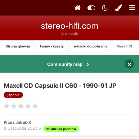
stereo-hifi.com
forum audio
Strona główna
taśmy i kasety
wkładki do pobrania
Maxell CD Ca
×
Community map
Maxell CD Capsule II C60 - 1990-91 JP
japonia
Przez Jakub K
8 Listopada 2020
w
wkładki do pobrania