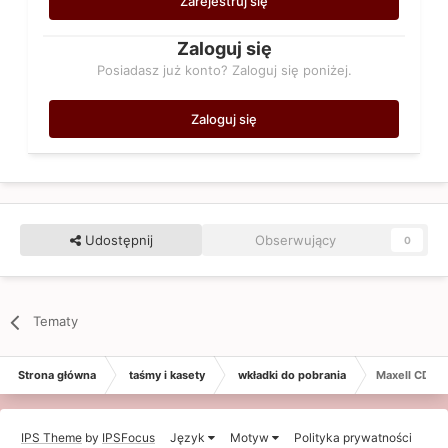
Zarejestruj się
Zaloguj się
Posiadasz już konto? Zaloguj się poniżej.
Zaloguj się
Udostępnij
Obserwujący
0
Tematy
Strona główna
taśmy i kasety
wkładki do pobrania
Maxell CD Ca
IPS Theme
by
IPSFocus
Język
Motyw
Polityka prywatności