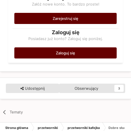
Załóż nowe konto. To bardzo proste!
Zarejestruj się
Zaloguj się
Posiadasz już konto? Zaloguj się poniżej.
Zaloguj się
Udostępnij
Obserwujący
3
Tematy
Strona główna
przetworniki
przetworniki kafejka
Dobre słucha