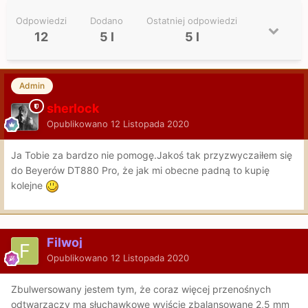
Odpowiedzi
Dodano
Ostatniej odpowiedzi
12
5 l
5 l
Admin
sherlock
Opublikowano
12 Listopada 2020
Ja Tobie za bardzo nie pomogę.Jakoś tak przyzwyczaiłem się
do Beyerów DT880 Pro, że jak mi obecne padną to kupię
kolejne
Filwoj
Opublikowano
12 Listopada 2020
Zbulwersowany jestem tym, że coraz więcej przenośnych
odtwarzaczy ma słuchawkowe wyjście zbalansowane 2,5 mm