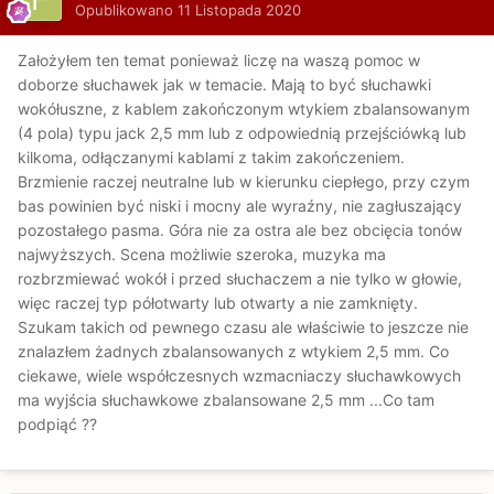
Opublikowano
11 Listopada 2020
Założyłem ten temat ponieważ liczę na waszą pomoc w
doborze słuchawek jak w temacie. Mają to być słuchawki
wokółuszne, z kablem zakończonym wtykiem zbalansowanym
(4 pola) typu jack 2,5 mm lub z odpowiednią przejściówką lub
kilkoma, odłączanymi kablami z takim zakończeniem.
Brzmienie raczej neutralne lub w kierunku ciepłego, przy czym
bas powinien być niski i mocny ale wyraźny, nie zagłuszający
pozostałego pasma. Góra nie za ostra ale bez obcięcia tonów
najwyższych. Scena możliwie szeroka, muzyka ma
rozbrzmiewać wokół i przed słuchaczem a nie tylko w głowie,
więc raczej typ półotwarty lub otwarty a nie zamknięty.
Szukam takich od pewnego czasu ale właściwie to jeszcze nie
znalazłem żadnych zbalansowanych z wtykiem 2,5 mm. Co
ciekawe, wiele współczesnych wzmacniaczy słuchawkowych
ma wyjścia słuchawkowe zbalansowane 2,5 mm ...Co tam
podpiąć ??