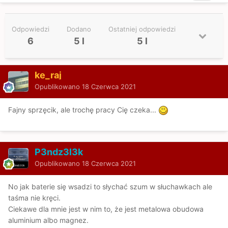
Odpowiedzi
Dodano
Ostatniej odpowiedzi
6
5 l
5 l
ke_raj
Opublikowano
18 Czerwca 2021
Fajny sprzęcik, ale trochę pracy Cię czeka...
P3ndz3l3k
Opublikowano
18 Czerwca 2021
No jak baterie się wsadzi to słychać szum w słuchawkach ale
taśma nie kręci.
Ciekawe dla mnie jest w nim to, że jest metalowa obudowa
aluminium albo magnez.