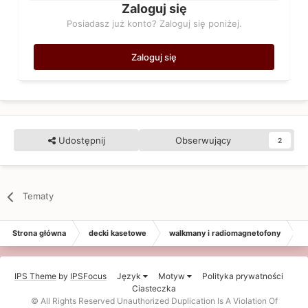
Zaloguj się
Posiadasz już konto? Zaloguj się poniżej.
Zaloguj się
Udostępnij
Obserwujący
2
Tematy
Strona główna
decki kasetowe
walkmany i radiomagnetofony
A
IPS Theme
by
IPSFocus
Język
Motyw
Polityka prywatności
Ciasteczka
© All Rights Reserved Unauthorized Duplication Is A Violation Of