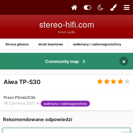
stereo-hifi.com
forum audio
Strona główna
decki kasetowe
walkmany i radiomagnetofony
A
×
Community map
Aiwa TP-S30
Przez P3ndz3l3k
18 Czerwca 2021
w
walkmany i radiomagnetofony
Rekomendowane odpowiedzi