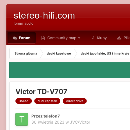
stereo-hifi.com
forum audio
Forum
Community map
Kluby
Plik
Strona główna
decki kasetowe
decki japońskie, US i inne kraje
Victor TD-V707
3head
dual capstan
direct drive
Przez telefon7
30 Kwietnia 2023
w
JVC/Victor