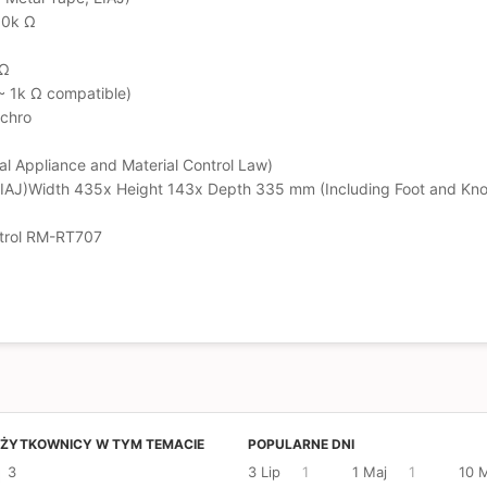
50k Ω
 Ω
 1k Ω compatible)
nchro
l Appliance and Material Control Law)
IAJ)Width 435x Height 143x Depth 335 mm (Including Foot and Kn
trol RM-RT707
UŻYTKOWNICY W TYM TEMACIE
POPULARNE DNI
3
3 Lip
1
1 Maj
1
10 