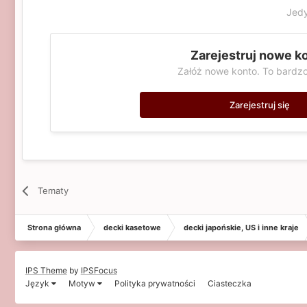
Jedy
Zarejestruj nowe k
Załóż nowe konto. To bardzo
Zarejestruj się
Tematy
Strona główna
decki kasetowe
decki japońskie, US i inne kraje
IPS Theme
by
IPSFocus
Język
Motyw
Polityka prywatności
Ciasteczka