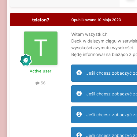
telefon7
Opublikowano
10 Maja 2023
Witam wszystkich.
Deck w dalszym ciągu w serwisie
wysokości azymutu wysokości.
Będę informował na bieżąco z p
Active user
Jeśli chcesz zobaczyć zdj
56
Jeśli chcesz zobaczyć zdj
Jeśli chcesz zobaczyć zdj
Jeśli chcesz zobaczyć zdj