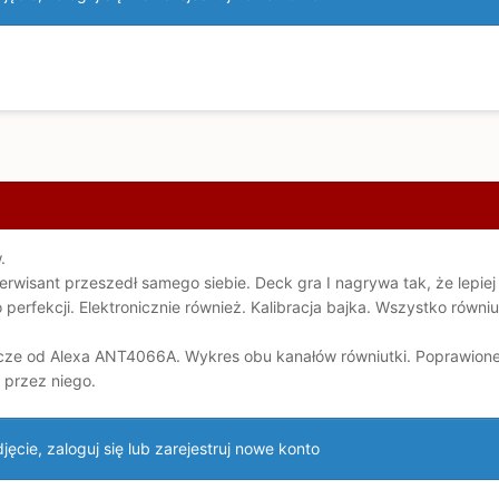
.
Serwisant przeszedł samego siebie. Deck gra I nagrywa tak, że lepie
perfekcji. Elektronicznie również. Kalibracja bajka. Wszystko równ
cze od Alexa ANT4066A. Wykres obu kanałów równiutki. Poprawione z
 przez niego.
ęcie, zaloguj się lub zarejestruj nowe konto