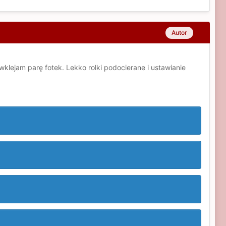
Autor
klejam parę fotek. Lekko rolki podocierane i ustawianie