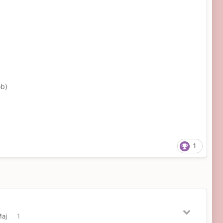
ob)
1
Maj
1