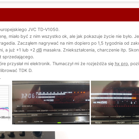
 europejskiego JVC TD-V1050.
, miało być z nim wszystko ok, ale jak pokazuje życie nie było. Je
ragedia. Zacząłem nagrywać na nim dopiero po 1,5 tygodnia od zaku
i, a już +1 lub +2
dB
masakra. Zniekształcenia, charczenie itp. Sko
zt sprzedającego.
óre przysłał mi elektronik. Tłumaczył mi że rozjeżdża się
hx pro
, poz
kalibrować TDK D.
.