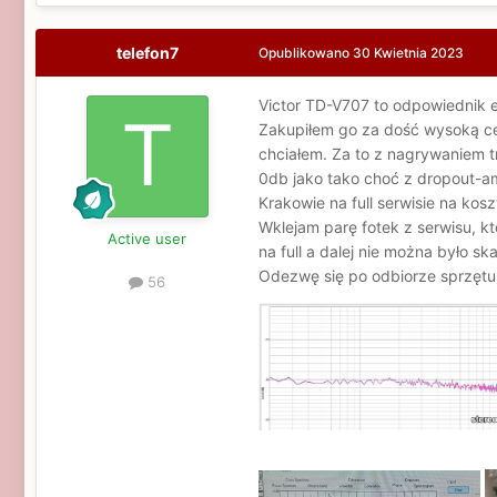
telefon7
Opublikowano
30 Kwietnia 2023
Victor TD-V707 to odpowiednik
Zakupiłem go za dość wysoką cenę
chciałem. Za to z nagrywaniem t
0db jako tako choć z dropout-am
Krakowie na full serwisie na kos
Wklejam parę fotek z serwisu, kt
Active user
na full a dalej nie można było s
Odezwę się po odbiorze sprzętu
56