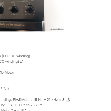
s (PCOCC winding)
CC winding) x1
 DD Motor
EIAJ)
rding, EIAJ)Metal : 15 Hz ~ 21 kHz ± 3
dB
ng, EIAJ)10 Hz to 23 kHz
Metal Tape, EIAJ)