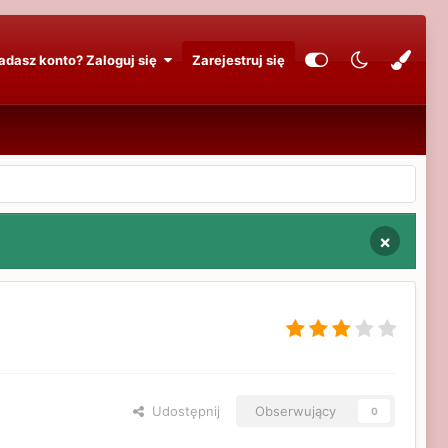
adasz konto? Zaloguj się
Zarejestruj się
×
Udostępnij
Obserwujący
0