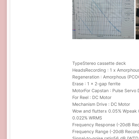
TypeStereo cassette deck
HeadsRecording : 1 x Amorphou
Regeneration : Amorphous (PCO
Erase : 1 x 2-gap ferrite
MotorFor Capstan : Pulse Servo
For Reel : DC Motor
Mechanism Drive : DC Motor
Wow and flutter± 0.05% Wpeak (
0.022% WRMS
Frequency Response (-20dB Reco
Frequency Range (-20dB Recordi
Signal-to-noise ratio56
dB
(WTD, 