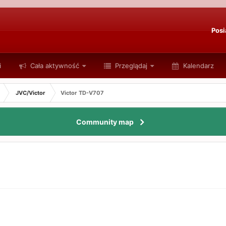
Posi
i
Cała aktywność
Przeglądaj
Kalendarz
JVC/Victor
Victor TD-V707
Community map