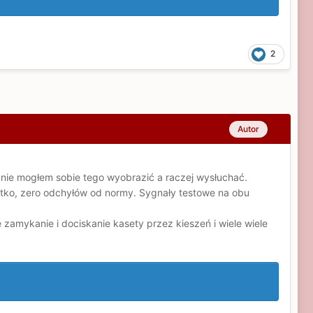
2
Autor
j nie mogłem sobie tego wyobrazić a raczej wysłuchać.
iutko, zero odchyłów od normy. Sygnały testowe na obu
amykanie i dociskanie kasety przez kieszeń i wiele wiele