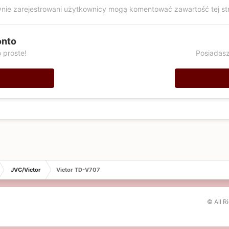
nie zarejestrowani użytkownicy mogą komentować zawartość tej st
onto
 proste!
Posiadasz
JVC/Victor
Victor TD-V707
© All R