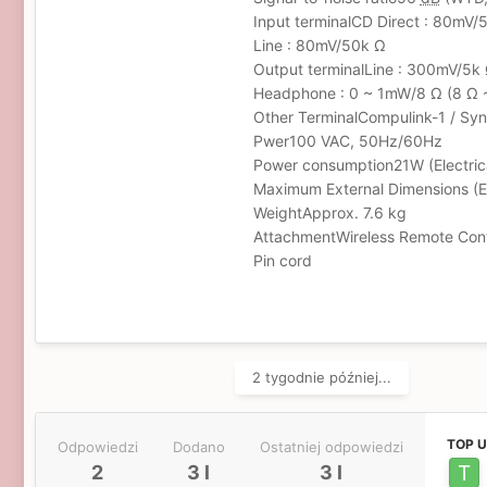
Input terminalCD Direct : 80mV/
Line : 80mV/50k Ω
Output terminalLine : 300mV/5k
Headphone : 0 ~ 1mW/8 Ω (8 Ω ~
Other TerminalCompulink-1 / Sy
Pwer100 VAC, 50Hz/60Hz
Power consumption21W (Electrica
Maximum External Dimensions (E
WeightApprox. 7.6 kg
AttachmentWireless Remote Con
Pin cord
2 tygodnie później...
TOP 
Odpowiedzi
Dodano
Ostatniej odpowiedzi
2
3 l
3 l