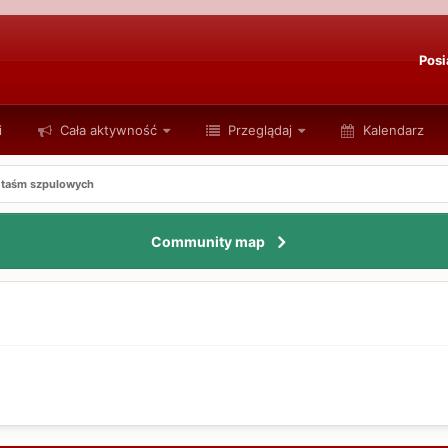
Posi
i
Cała aktywność
Przeglądaj
Kalendarz
 taśm szpulowych
Community map