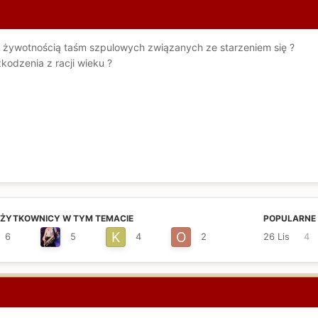
 żywotnością taśm szpulowych związanych ze starzeniem się ?
kodzenia z racji wieku ?
UŻYTKOWNICY W TYM TEMACIE
POPULARNE 
6
5
4
2
26 Lis
4