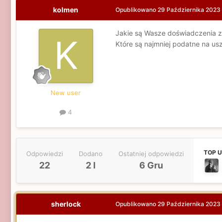
kolmen
Opublikowano
29 Października 2023
Jakie są Wasze doświadczenia z
Które są najmniej podatne na usz
New user
4
TOP 
Odpowiedzi
Dodano
Ostatniej odpowiedzi
22
2 l
6 Gru
sherlock
Opublikowano
29 Października 2023