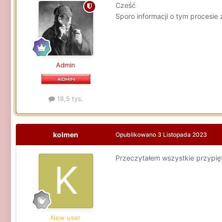
Cześć
Sporo informacji o tym procesie
Admin
18,5 tys.
kolmen
Opublikowano
3 Listopada 2023
Przeczytałem wszystkie przypięte
New user