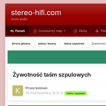
stereo-hifi.com
forum audio
Forum
Community map
Kluby
Plik
Strona główna
taśmy i kasety
taśmy szpulowe
Żywotność
Żywotność taśm szpulowych
Przez kolmen
29 Października 2023
w
taśmy szpulowe