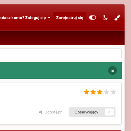
adasz konto? Zaloguj się
Zarejestruj się
×
Udostępnij
Obserwujący
6