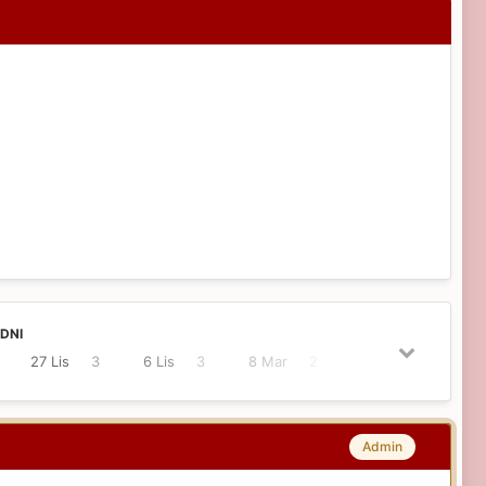
DNI
27 Lis
3
6 Lis
3
8 Mar
2
Admin