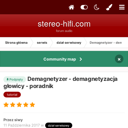
stereo-hifi.com
forum audio
Strona główna
serwis
dział serwisowy
Demagnetyzer - demagne
×
Community map
Demagnetyzer - demagnetyzacja
Podpięty
głowicy - poradnik
tutorial
Przez siwy
11 Października 2017
w
dział serwisowy