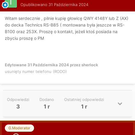
Opublikowano
31 Października 2024
Witam serdecznie , pilnie kupię głowicę QWY 4148Y lub Z (AX)
do decka Technics RS-B85 ( montowana była jeszcze w RS-
B100 oraz 253X. Proszę o kontakt, jeżeli ktoś posiada na
zbyciu proszę o PM
Edytowane
31 Października 2024
przez sherlock
usunięty numer telefonu (RODO)
Odpowiedzi
Dodano
Ostatniej odpowiedzi
3
1 r
1 r
G.Moderator