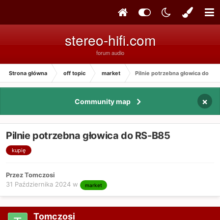
stereo-hifi.com
forum audio
Strona główna
off topic
market
Pilnie potrzebna głowica do RS
×
Community map
Pilnie potrzebna głowica do RS-B85
kupię
Przez Tomczosi
31 Października 2024
w
market
Tomczosi