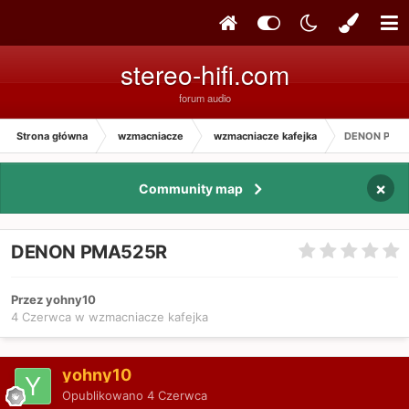
stereo-hifi.com
forum audio
Strona główna
wzmacniacze
wzmacniacze kafejka
DENON PMA
×
Community map
DENON PMA525R
Przez yohny10
4 Czerwca
w
wzmacniacze kafejka
yohny10
Opublikowano
4 Czerwca