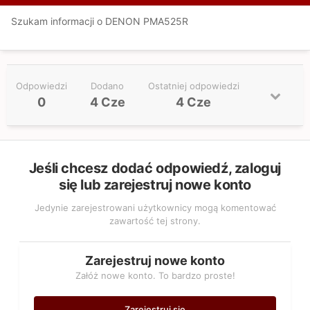
Szukam informacji o DENON PMA525R
Odpowiedzi
Dodano
Ostatniej odpowiedzi
0
4 Cze
4 Cze
Jeśli chcesz dodać odpowiedź, zaloguj
się lub zarejestruj nowe konto
Jedynie zarejestrowani użytkownicy mogą komentować
zawartość tej strony.
Zarejestruj nowe konto
Załóż nowe konto. To bardzo proste!
Zarejestruj się