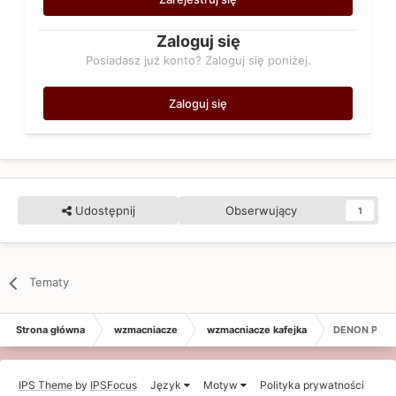
Zaloguj się
Posiadasz już konto? Zaloguj się poniżej.
Zaloguj się
Udostępnij
Obserwujący
1
Tematy
Strona główna
wzmacniacze
wzmacniacze kafejka
DENON PMA
IPS Theme
by
IPSFocus
Język
Motyw
Polityka prywatności