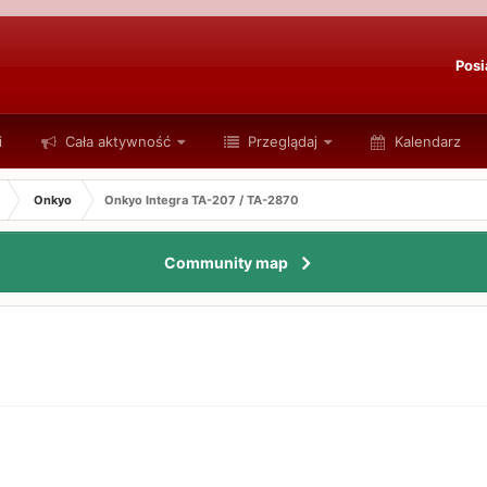
Posi
i
Cała aktywność
Przeglądaj
Kalendarz
Onkyo
Onkyo Integra TA-207 / TA-2870
Community map