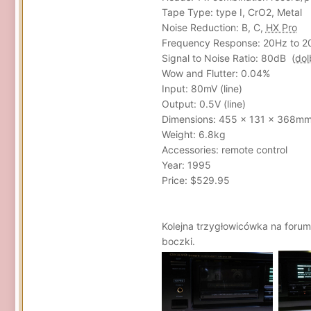
Tape Type: type I, CrO2, Metal
Noise Reduction: B, C,
HX Pro
Frequency Response: 20Hz to 2
Signal to Noise Ratio: 80dB (
dol
Wow and Flutter: 0.04%
Input: 80mV (line)
Output: 0.5V (line)
Dimensions: 455 x 131 x 368m
Weight: 6.8kg
Accessories: remote control
Year: 1995
Price: $529.95
Kolejna trzygłowicówka na forum
boczki.