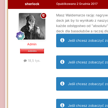
sherlock
Opublikowano
2 Grudnia 2017
Masz Waldemarze rację: nagrywan
deck jak by to wynikało z nasz
każde odstępstwo od "absolutu''
deck dla bassolubów a raczej dla 
Jeśli chcesz zobaczyć zdj
Admin
18,5 tys.
Jeśli chcesz zobaczyć zdj
Jeśli chcesz zobaczyć zdj
Jeśli chcesz zobaczyć zdj