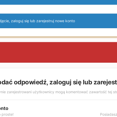
ęcie, zaloguj się lub zarejestruj nowe konto
odać odpowiedź, zaloguj się lub zarejes
nie zarejestrowani użytkownicy mogą komentować zawartość tej st
onto
 proste!
Posiadasz