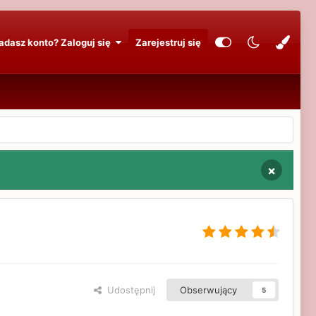
adasz konto? Zaloguj się
Zarejestruj się
×
Udostępnij
Obserwujący
5