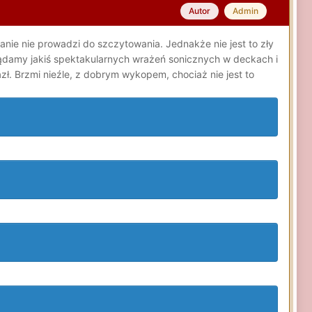
Autor
Admin
ie nie prowadzi do szczytowania. Jednakże nie jest to zły
żądamy jakiś spektakularnych wrażeń sonicznych w deckach i
ł. Brzmi nieźle, z dobrym wykopem, chociaż nie jest to