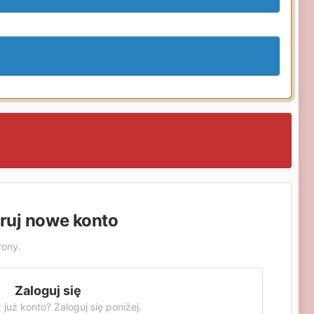
truj nowe konto
rony.
Zaloguj się
 już konto? Zaloguj się poniżej.