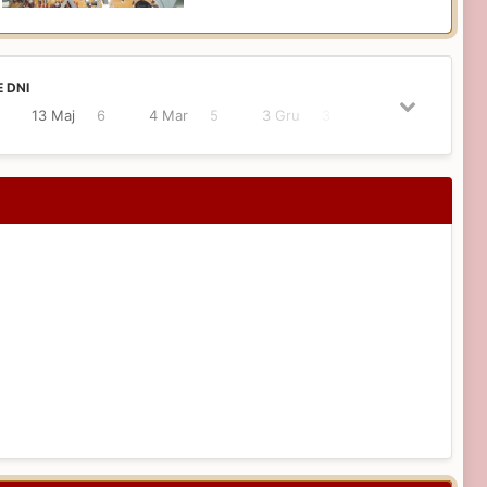
 DNI
13 Maj
6
4 Mar
5
3 Gru
3