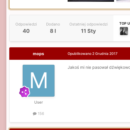
TOP 
Odpowiedzi
Dodano
Ostatniej odpowiedzi
40
8 l
11 Sty
mops
Opublikowano
2 Grudnia 2017
Jakoś mi nie pasował dźwiękowo
User
156