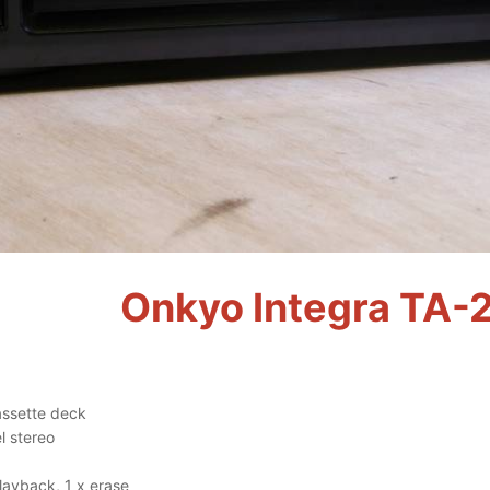
Onkyo Integra TA-
assette deck
l stereo
layback, 1 x erase