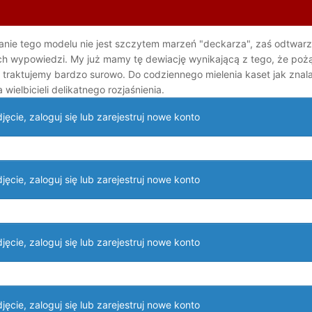
ie tego modelu nie jest szczytem marzeń "deckarza", zaś odtwarzan
ych wypowiedzi. My już mamy tę dewiację wynikającą z tego, że po
 traktujemy bardzo surowo. Do codziennego mielenia kaset jak znalaz
wielbicieli delikatnego rozjaśnienia.
ęcie, zaloguj się lub zarejestruj nowe konto
ęcie, zaloguj się lub zarejestruj nowe konto
ęcie, zaloguj się lub zarejestruj nowe konto
ęcie, zaloguj się lub zarejestruj nowe konto