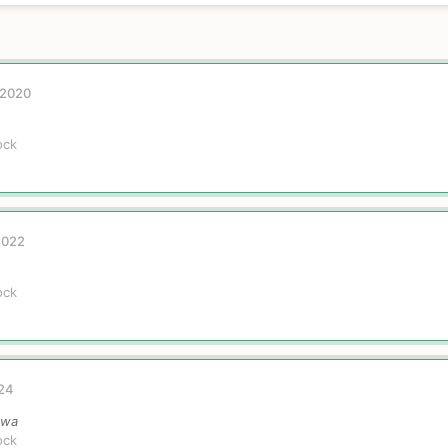
 2020
ock
2022
ock
024
owa
ock