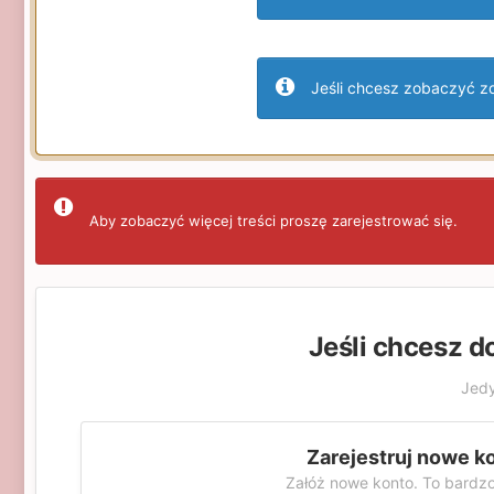
Jeśli chcesz zobaczyć zdj
Aby zobaczyć więcej treści proszę zarejestrować się.
Jeśli chcesz d
Jedy
Zarejestruj nowe k
Załóż nowe konto. To bardzo