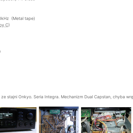
0kHz (Metal tape)
by C
)
m
 ze stajni Onkyo. Seria Integra. Mechanizm Dual Capstan, chyba wr