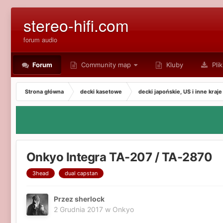
stereo-hifi.com
forum audio
Forum
Community map
Kluby
Plik
Strona główna
decki kasetowe
decki japońskie, US i inne kraje
Onkyo Integra TA-207 / TA-2870
3head
dual capstan
Przez sherlock
2 Grudnia 2017
w
Onkyo