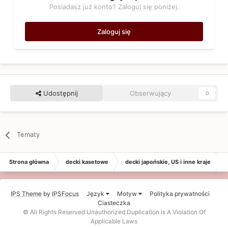
Posiadasz już konto? Zaloguj się poniżej.
Zaloguj się
Udostępnij
Obserwujący
0
Tematy
Strona główna
decki kasetowe
decki japońskie, US i inne kraje
IPS Theme
by
IPSFocus
Język
Motyw
Polityka prywatności
Ciasteczka
© All Rights Reserved Unauthorized Duplication Is A Violation Of
Applicable Laws