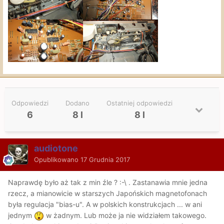
Odpowiedzi
Dodano
Ostatniej odpowiedzi
6
8 l
8 l
audiotone
Opublikowano
17 Grudnia 2017
Naprawdę było aż tak z min źle ? :-\ . Zastanawia mnie jedna
rzecz, a mianowicie w starszych Japońskich magnetofonach
była regulacja "bias-u". A w polskich konstrukcjach ... w ani
jednym
w żadnym. Lub może ja nie widziałem takowego.