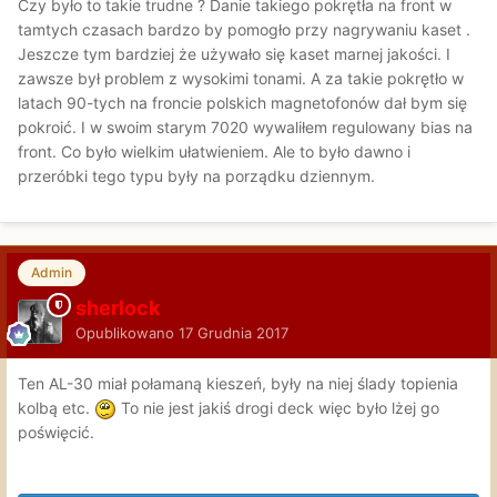
Czy było to takie trudne ? Danie takiego pokrętła na front w
tamtych czasach bardzo by pomogło przy nagrywaniu kaset .
Jeszcze tym bardziej że używało się kaset marnej jakości. I
zawsze był problem z wysokimi tonami. A za takie pokrętło w
latach 90-tych na froncie polskich magnetofonów dał bym się
pokroić. I w swoim starym 7020 wywaliłem regulowany bias na
front. Co było wielkim ułatwieniem. Ale to było dawno i
przeróbki tego typu były na porządku dziennym.
Admin
sherlock
Opublikowano
17 Grudnia 2017
Ten AL-30 miał połamaną kieszeń, były na niej ślady topienia
kolbą etc.
To nie jest jakiś drogi deck więc było lżej go
poświęcić.