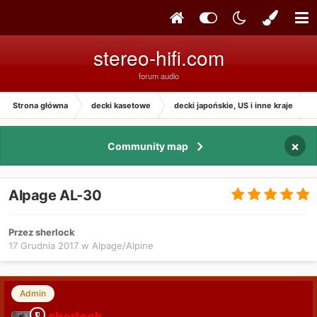
stereo-hifi.com
forum audio
Strona główna
decki kasetowe
decki japońskie, US i inne kraje
×
Community map
Alpage AL-30
Przez sherlock
17 Grudnia 2017
w
Alpage/Alpine
Admin
sherlock