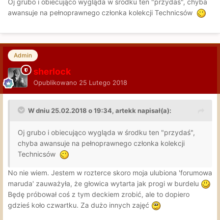
Oj grubo i obiecująco wygląda w środku ten "przydaś", chyba
awansuje na pełnoprawnego członka kolekcji Technicsów
Admin
sherlock
Opublikowano
25 Lutego 2018
W dniu 25.02.2018 o 19:34, artekk napisał(a):
Oj grubo i obiecująco wygląda w środku ten "przydaś",
chyba awansuje na pełnoprawnego członka kolekcji
Technicsów
No nie wiem. Jestem w rozterce skoro moja ulubiona 'forumowa
maruda' zauważyła, że głowica wytarta jak progi w burdelu
Będę próbował coś z tym deckiem zrobić, ale to dopiero
gdzieś koło czwartku. Za dużo innych zajęć