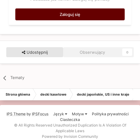
Zaloguj się
Udostępnij
Obserwujący
0
Tematy
Strona główna
decki kasetowe
decki japońskie, US i inne kraje
IPS Theme
by
IPSFocus
Język
Motyw
Polityka prywatności
Ciasteczka
© All Rights Reserved Unauthorized Duplication Is A Violation Of
Applicable Laws
Powered by Invision Community