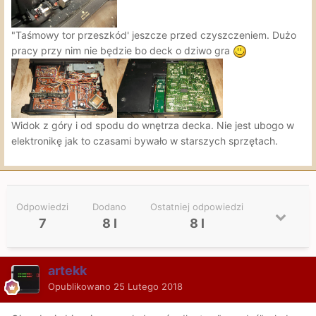
"Taśmowy tor przeszkód' jeszcze przed czyszczeniem. Dużo
pracy przy nim nie będzie bo deck o dziwo gra
Widok z góry i od spodu do wnętrza decka. Nie jest ubogo w
elektronikę jak to czasami bywało w starszych sprzętach.
Odpowiedzi
Dodano
Ostatniej odpowiedzi
7
8 l
8 l
artekk
Opublikowano
25 Lutego 2018