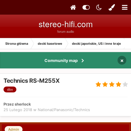
stereo-hifi.com
forum audio
Strona główna
decki kasetowe
decki japońskie, US i inne kraje
×
Community map
Technics RS-M255X
dbx
Przez sherlock
25 Lutego 2018
w
National/Panasonic/Technics
Admin