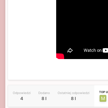
TOP 
Odpowiedzi
Dodano
Ostatniej odpowiedzi
4
8 l
8 l