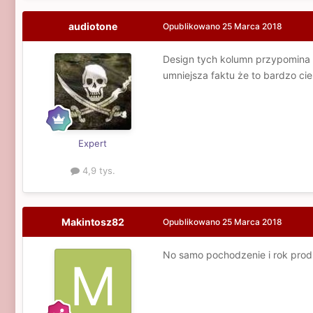
audiotone
Opublikowano
25 Marca 2018
Design tych kolumn przypomina
umniejsza faktu że to bardzo ci
Expert
4,9 tys.
Makintosz82
Opublikowano
25 Marca 2018
No samo pochodzenie i rok produk