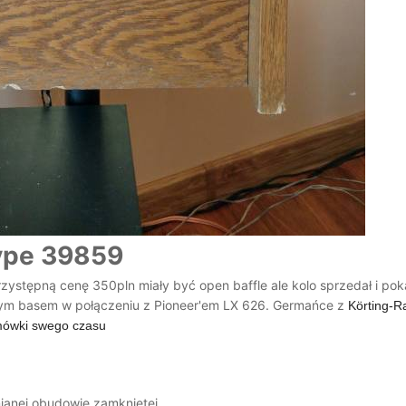
ype 39859
stępną cenę 350pln miały być open baffle ale kolo sprzedał i pokaz
nym basem w połączeniu z Pioneer'em LX 626. Germańce z
Körting-R
mówki swego czasu
ianej obudowie zamkniętej