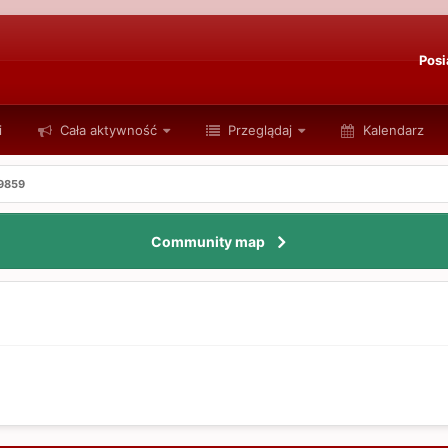
Posi
i
Cała aktywność
Przeglądaj
Kalendarz
39859
Community map