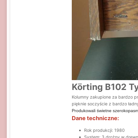
Körting B102 T
Kolumny zakupione za bardzo przy
pięknie soczyście z bardzo ład
Produkowali świetne szerokopas
Dane techniczne:
Rok produkcji: 1980
System: 3 drożny w drewn