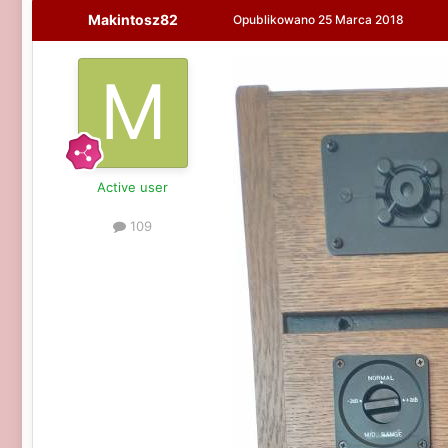
Makintosz82
Opublikowano
25 Marca 2018
Active user
109