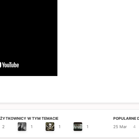
UŻYTKOWNICY W TYM TEMACIE
POPULARNE D
2
1
1
1
25 Mar
4