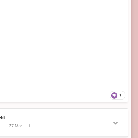
1
NI
27 Mar
1