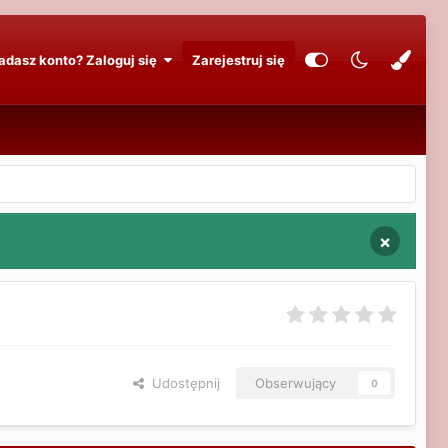
adasz konto? Zaloguj się
Zarejestruj się
×
Udostępnij
Obserwujący
0