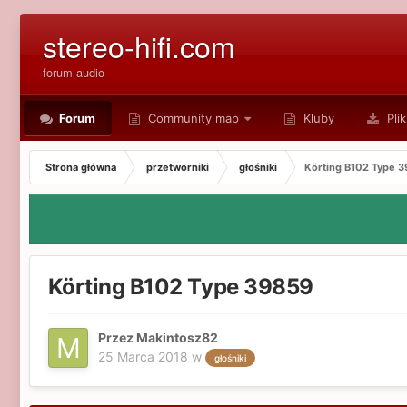
stereo-hifi.com
forum audio
Forum
Community map
Kluby
Plik
Strona główna
przetworniki
głośniki
Körting B102 Type 
Körting B102 Type 39859
Przez Makintosz82
25 Marca 2018
w
głośniki