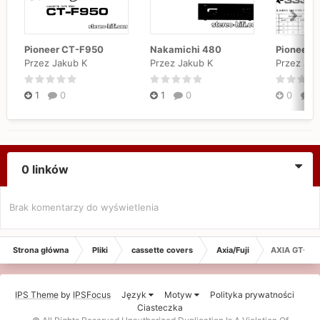
Pioneer CT-F950
Nakamichi 480
Pioneer 
Przez Jakub K
Przez Jakub K
Przez Jak
1
0
1
0
0
0
0 linków
Brak komentarzy do wyświetlenia
Strona główna
Pliki
cassette covers
Axia/Fuji
AXIA GT-IIx 
IPS Theme
by
IPSFocus
Język
Motyw
Polityka prywatności
Ciasteczka