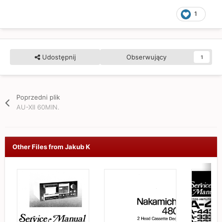
1
Udostępnij
Obserwujący
1
Poprzedni plik
AU-XII 60MIN.
Other Files from Jakub K