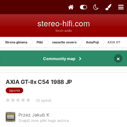
stereo-hifi.com
forum audio
Strona główna
Pliki
cassette covers
Axia/Fuji
AXIA GT-IIx 
×
Community map
AXIA GT-IIx C54 1988 JP
japonia
(0 opinii)
Przez Jakub K
Znajdź inne pliki tego autora