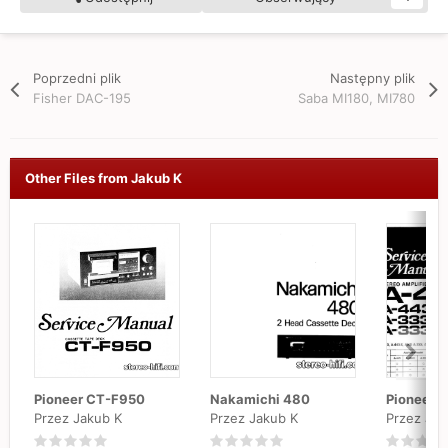
Poprzedni plik
Następny plik
Fisher DAC-195
Saba MI180, MI780
Other Files from Jakub K
Pioneer CT-F950
Nakamichi 480
Pioneer 
Przez Jakub K
Przez Jakub K
Przez Jak