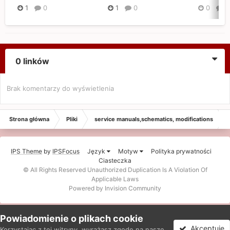
1
0
1
0
0
0
0 linków
Brak komentarzy do wyświetlenia
Strona główna
Pliki
service manuals,schematics, modifications
IPS Theme
by
IPSFocus
Język
Motyw
Polityka prywatności
Ciasteczka
© All Rights Reserved Unauthorized Duplication Is A Violation Of
Applicable Laws
Powered by Invision Community
Powiadomienie o plikach cookie
Akceptuję
Korzystając z tej witryny, wyrażasz zgodę na nasze