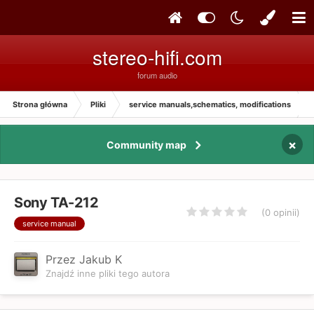
stereo-hifi.com
forum audio
Strona główna
Pliki
service manuals,schematics, modifications
×
Community map
Sony TA-212
(0 opinii)
service manual
Przez Jakub K
Znajdź inne pliki tego autora