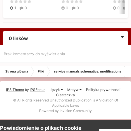
1
0
0
0
0
0
0 linków
Brak komentarzy do wyświetlenia
Strona główna
Pliki
service manuals,schematics, modifications
IPS Theme
by
IPSFocus
Język
Motyw
Polityka prywatności
Ciasteczka
© All Rights Reserved Unauthorized Duplication Is A Violation Of
Applicable Laws
Powered by Invision Community
Powiadomienie o plikach cookie