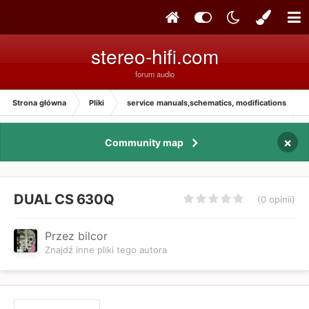
stereo-hifi.com
forum audio
Strona główna
Pliki
service manuals,schematics, modifications
×
Community map
DUAL CS 630Q
(0 opinii)
Przez bilcor
Znajdź inne pliki tego autora