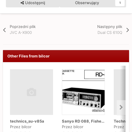
Udostępnij
Obserwujący
1
Poprzedni plik
Następny plik
JVC A-X900
Dual CS 610Q
Other Files from bilcor
technics_su-v85a
Sanyo RD 088, Fisher RD 4150
Technics
Przez bilcor
Przez bilcor
Przez bilc