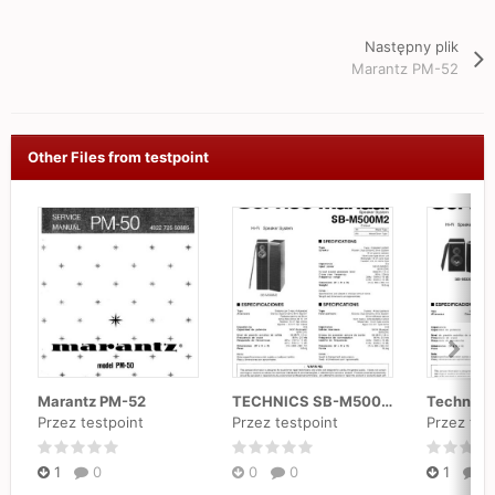
Następny plik
Marantz PM-52
Other Files from testpoint
Marantz PM-52
TECHNICS SB-M500M2 Service Manual
Technic
Przez testpoint
Przez testpoint
Przez tes
1
0
0
0
1
0