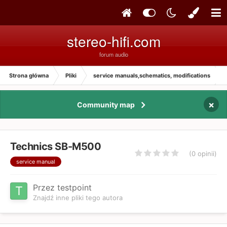
stereo-hifi.com
forum audio
Strona główna
Pliki
service manuals,schematics, modifications
×
Community map
Technics SB-M500
(0 opinii)
service manual
Przez testpoint
Znajdź inne pliki tego autora