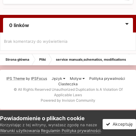
0 linków
Brak komentarzy do wyświetlenia
Strona główna
Pliki
service manuals,schematics, modifications
IPS Theme
by
IPSFocus
Język
Motyw
Polityka prywatności
Ciasteczka
© All Rights Reserved Unauthorized Duplication Is A Violation Of
Applicable Laws
Powered by Invision Community
Powiadomienie o plikach cookie
Akceptuję
Korzystając z tej witryny, wyrażasz zgodę na nasze
Warunki użytkowania
Regulamin
Polityka prywatności
.