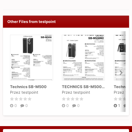
Other Files from testpoint
Technics SB-M500
TECHNICS SB-M500M2 Service Manual
Technic
Przez testpoint
Przez testpoint
Przez tes
0
0
0
0
1
0