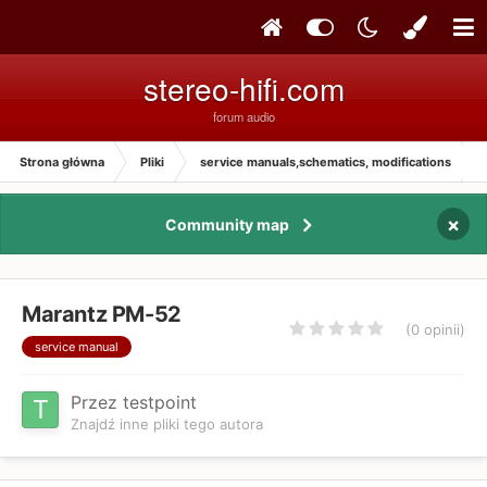
stereo-hifi.com
forum audio
Strona główna
Pliki
service manuals,schematics, modifications
×
Community map
Marantz PM-52
(0 opinii)
service manual
Przez testpoint
Znajdź inne pliki tego autora