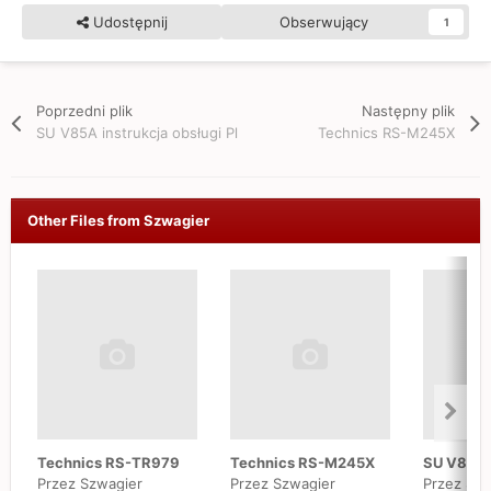
Udostępnij
Obserwujący
1
Poprzedni plik
Następny plik
SU V85A instrukcja obsługi Pl
Technics RS-M245X
Other Files from Szwagier
Technics RS-TR979
Technics RS-M245X
Przez Szwagier
Przez Szwagier
Przez Szw