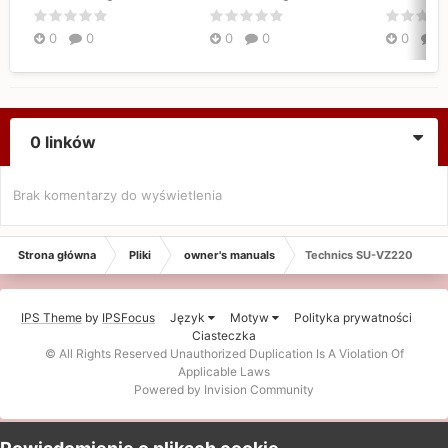
0
0
0
0
0
0
0 linków
Brak komentarzy do wyświetlenia
Strona główna
Pliki
owner's manuals
Technics SU-VZ220
IPS Theme
by
IPSFocus
Język
Motyw
Polityka prywatności
Ciasteczka
© All Rights Reserved Unauthorized Duplication Is A Violation Of
Applicable Laws
Powered by Invision Community