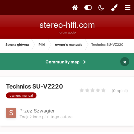
stereo-hifi.com
forum audio
Strona główna
Pliki
owner's manuals
Technics SU-VZ220
×
Community map
Technics SU-VZ220
(0 opinii)
owners manual
Przez Szwagier
Znajdź inne pliki tego autora