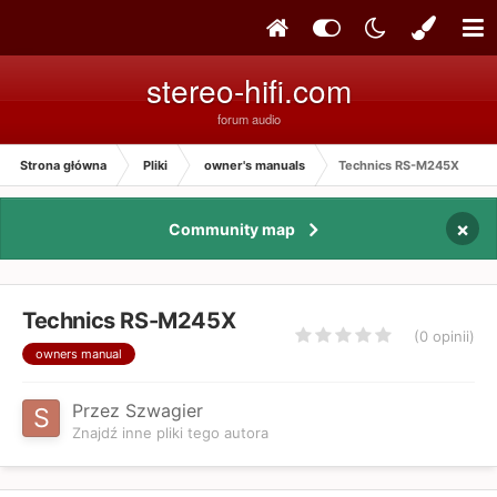
stereo-hifi.com
forum audio
Strona główna
Pliki
owner's manuals
Technics RS-M245X
×
Community map
Technics RS-M245X
(0 opinii)
owners manual
Przez Szwagier
Znajdź inne pliki tego autora