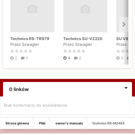
Technics RS-TR979
Technics SU-VZ220
Przez Szwagier
Przez Szwagier
Przez Szw
0
0
4
0
0
0
0 linków
Brak komentarzy do wyświetlenia
Strona główna
Pliki
owner's manuals
Technics RS-M245X