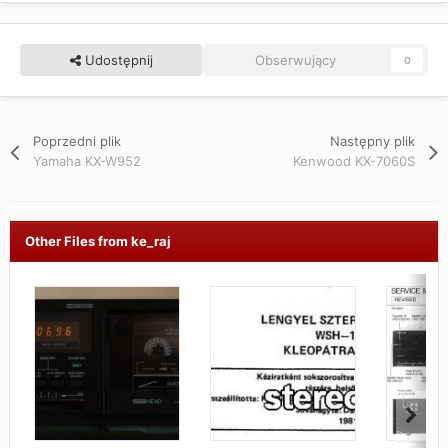
Udostępnij
Obserwujący
0
Poprzedni plik
Następny plik
Yamaha KX-W952
Kenwood KX-7060S
Other Files from ke_raj