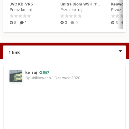
JVC KD-VR5
Unitra Diora WSH-110, WSH-111, WSH-402 "Kleopatra 2"
Przez ke_raj
Przez ke_raj
Przez ke_
5
1
3
0
3
0
1 link
ke_raj
507
Opublikowano
1 Czerwca 2020