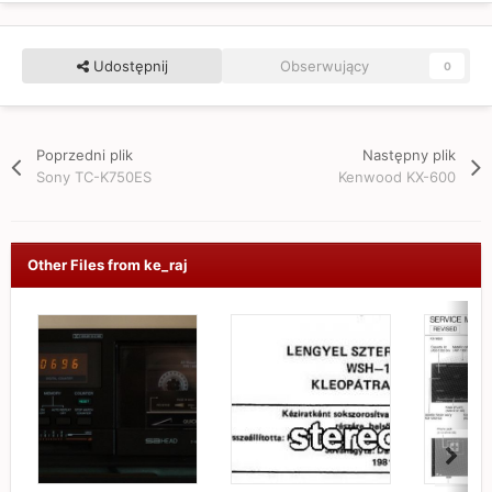
Udostępnij
Obserwujący
0
Poprzedni plik
Następny plik
Sony TC-K750ES
Kenwood KX-600
Other Files from ke_raj