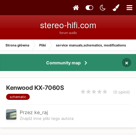
stereo-hifi.com
forum audio
Strona główna
Pliki
service manuals,schematics, modifications
×
Community map
Kenwood KX-7060S
(0 opinii)
schematic
Przez ke_raj
Znajdź inne pliki tego autora