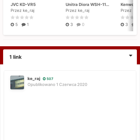
JVC KD-VR5
Unitra Diora WSH-110, WSH-111, WSH-402 "Kleopatra 2"
Przez ke_raj
Przez ke_raj
Przez ke_
5
1
3
0
3
0
1 link
ke_raj
507
Opublikowano
1 Czerwca 2020