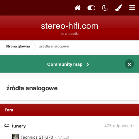
stereo-hifi.com
forum audio
Strona główna
źródła analogowe
×
Community map
źródła analogowe
Fora
tunery
405
odpowiedzi
Technics ST-G70