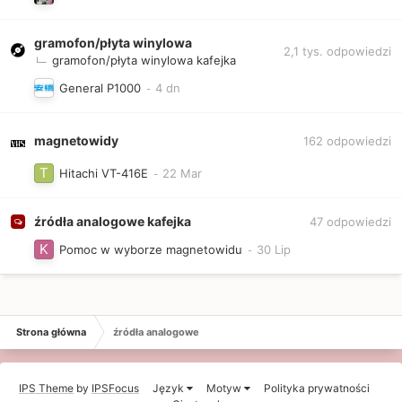
gramofon/płyta winylowa
2,1 tys.
odpowiedzi
gramofon/płyta winylowa kafejka
General P1000
magnetowidy
162
odpowiedzi
Hitachi VT-416E
źródła analogowe kafejka
47
odpowiedzi
Pomoc w wyborze magnetowidu
Strona główna
źródła analogowe
IPS Theme
by
IPSFocus
Język
Motyw
Polityka prywatności