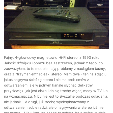
Fajny, 4-głowicowy magnetowid Hi-Fi stereo, z 1993 roku.
Jakość dźwięku i obrazu bez zastrzeżeń, jednak z tego, co
zauważyłem, to te modele mają problemy z naciągiem taśmy,
oraz z "trzymaniem" ścieżki stereo. Mam dwa - ten na zdjęciu
jakoś nagrywa ścieżkę stereo i nie ma problemów z
odtwarzaniem, ale w jednym kanale słychać delikatny
przydźwięk, jak jest cisza i da się trochę więcej mocy w TV lub
na wzmacniaczu. Niby nie jest to słyszalne podczas oglądania,
ale jednak... A drugi, już trochę wyeksploatowany z
odtwarzaniem sobie radzi, ale o nagrywaniu w stereo już nie
ma mowy... Nie wiem, od czego to zależy, bo głowice wydają