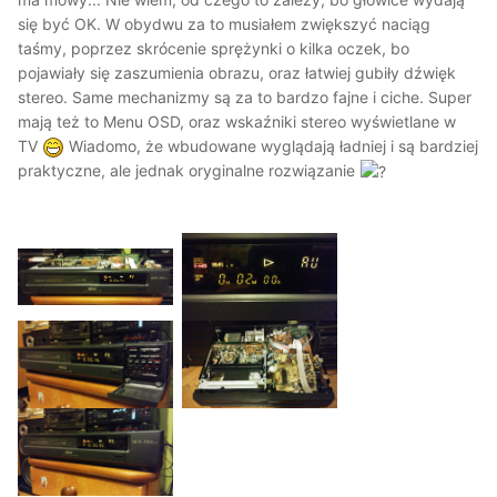
się być OK. W obydwu za to musiałem zwiększyć naciąg
taśmy, poprzez skrócenie sprężynki o kilka oczek, bo
pojawiały się zaszumienia obrazu, oraz łatwiej gubiły dźwięk
stereo. Same mechanizmy są za to bardzo fajne i ciche. Super
mają też to Menu OSD, oraz wskaźniki stereo wyświetlane w
TV
Wiadomo, że wbudowane wyglądają ładniej i są bardziej
praktyczne, ale jednak oryginalne rozwiązanie