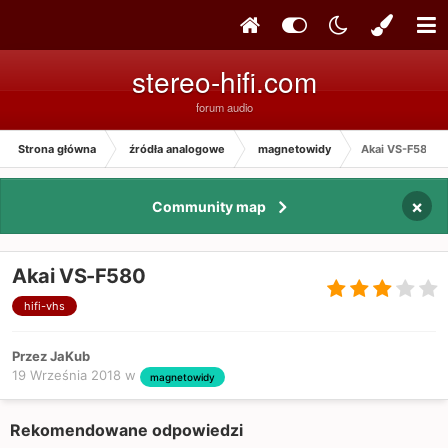
stereo-hifi.com
forum audio
Strona główna
źródła analogowe
magnetowidy
Akai VS-F580
×
Community map
Akai VS-F580
hifi-vhs
Przez JaKub
19 Września 2018
w
magnetowidy
Rekomendowane odpowiedzi