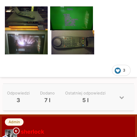
3
Odpowiedzi
Dodano
Ostatniej odpowiedzi
3
7 l
5 l
Admin
sherlock