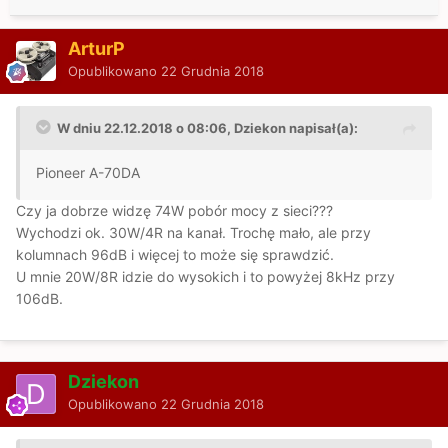
ArturP
Opublikowano
22 Grudnia 2018
W dniu 22.12.2018 o 08:06, Dziekon napisał(a):
Pioneer A-70DA
Czy ja dobrze widzę 74W pobór mocy z sieci???
Wychodzi ok. 30W/4R na kanał. Trochę mało, ale przy
kolumnach 96dB i więcej to może się sprawdzić.
U mnie 20W/8R idzie do wysokich i to powyżej 8kHz przy
106dB.
Dziekon
Opublikowano
22 Grudnia 2018