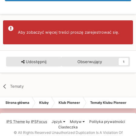
Aby zobaczyć więcej treści proszę zarejestrować się.
Udostępnij
Obserwujący
1
Tematy
Strona główna
Kluby
Klub Pioneer
Tematy Klubu Pioneer
IPS Theme
by
IPSFocus
Język
Motyw
Polityka prywatności
Ciasteczka
© All Rights Reserved Unauthorized Duplication Is A Violation Of