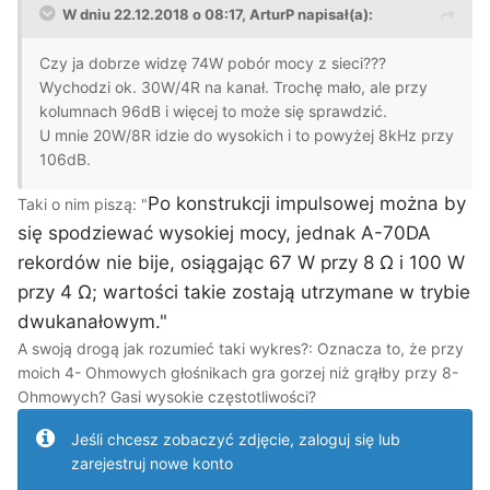
W dniu 22.12.2018 o 08:17, ArturP napisał(a):
Czy ja dobrze widzę 74W pobór mocy z sieci???
Wychodzi ok. 30W/4R na kanał. Trochę mało, ale przy
kolumnach 96dB i więcej to może się sprawdzić.
U mnie 20W/8R idzie do wysokich i to powyżej 8kHz przy
106dB.
Po konstrukcji impulsowej można by
Taki o nim piszą: "
się spodziewać wysokiej mocy, jednak A-70DA
rekordów nie bije, osiągając 67 W przy 8 Ω i 100 W
przy 4 Ω; wartości takie zostają utrzymane w trybie
dwukanałowym."
A swoją drogą jak rozumieć taki wykres?: Oznacza to, że przy
moich 4- Ohmowych głośnikach gra gorzej niż grąłby przy 8-
Ohmowych? Gasi wysokie częstotliwości?
Jeśli chcesz zobaczyć zdjęcie, zaloguj się lub
zarejestruj nowe konto