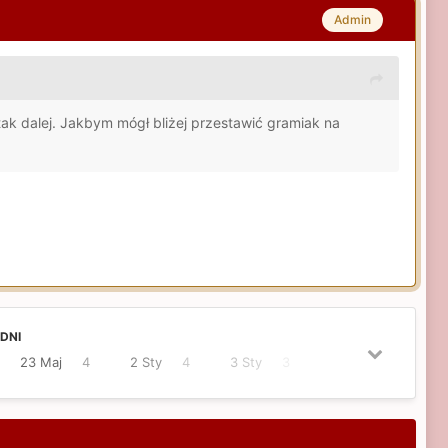
Admin
tak dalej. Jakbym mógł bliżej przestawić gramiak na
DNI
23 Maj
4
2 Sty
4
3 Sty
3