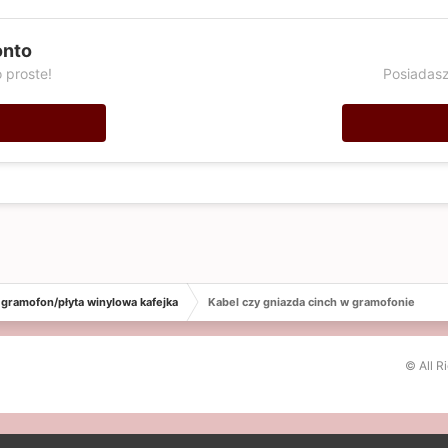
onto
 proste!
Posiadasz
gramofon/płyta winylowa kafejka
Kabel czy gniazda cinch w gramofonie
© All R