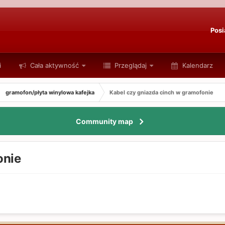
Posi
i
Cała aktywność
Przeglądaj
Kalendarz
gramofon/płyta winylowa kafejka
Kabel czy gniazda cinch w gramofonie
Community map
onie