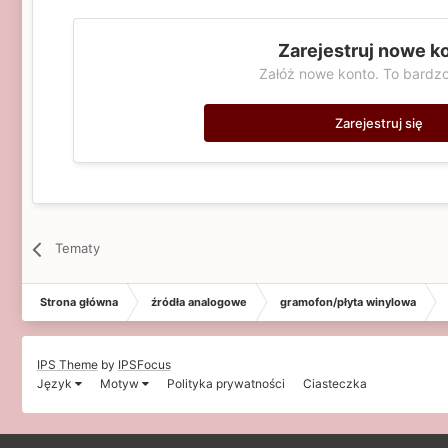
Zarejestruj nowe k
Załóż nowe konto. To bardzo
Zarejestruj się
Tematy
Strona główna
źródła analogowe
gramofon/płyta winylowa
IPS Theme
by
IPSFocus
Język
Motyw
Polityka prywatności
Ciasteczka