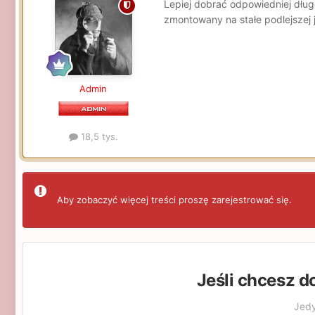
Lepiej dobrać odpowiedniej długo
zmontowany na stałe podlejszej j
Admin
18,5 tys.
Aby zobaczyć więcej treści proszę zarejestrować się.
Jeśli chcesz d
Jedy