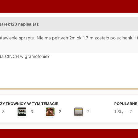
zarek123 napisał(a):
awienie sprzętu. Nie ma pełnych 2m ok 1.7 m zostało po ucinaniu i 
da CINCH w gramofonie?
UŻYTKOWNICY W TYM TEMACIE
POPULARNE 
8
3
2
2
1 Sty
7