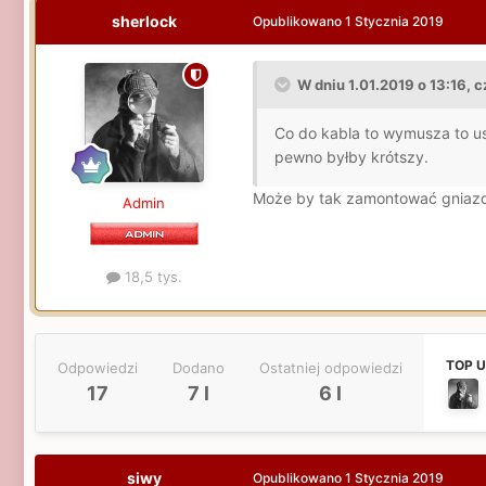
sherlock
Opublikowano
1 Stycznia 2019
W dniu 1.01.2019 o 13:16, c
Co do kabla to wymusza to ust
pewno byłby krótszy.
Może by tak zamontować gniaz
Admin
18,5 tys.
TOP 
Odpowiedzi
Dodano
Ostatniej odpowiedzi
17
7 l
6 l
siwy
Opublikowano
1 Stycznia 2019