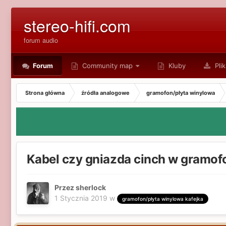
stereo-hifi.com
forum audio
Forum
Community map
Kluby
Plik
Strona główna
źródła analogowe
gramofon/płyta winylowa
Kabel czy gniazda cinch w gramof
Przez sherlock
1 Stycznia 2019
w
gramofon/płyta winylowa kafejka