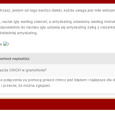
zasz, jestem od tego bardzo daleki, każda uwaga jest mile widziana
cisk igły według zaleceń, a antyskating ustawiony według instrukc
odpowiednio do nacisku igły ustawia się antyskating żyłką z cieżark
dokładniej antyskating.
le
herlock napisał(a):
iazda CINCH w gramofonie?
że połączenia za pomocą gniazd chincz jest błędem i najlepsze dla dź
za i przeciw, że można zgłupieć.