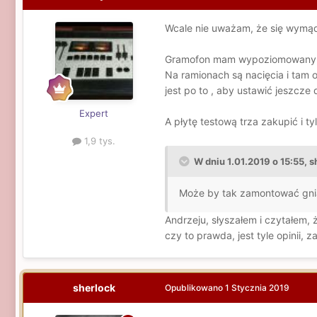
Wcale nie uważam, że się wymądr
Gramofon mam wypoziomowany, na
Na ramionach są nacięcia i tam 
jest po to , aby ustawić jeszcze 
Expert
A płytę testową trza zakupić i ty
1,9 tys.
W dniu 1.01.2019 o 15:55, s
Może by tak zamontować gn
Andrzeju, słyszałem i czytałem, 
czy to prawda, jest tyle opinii, 
sherlock
Opublikowano
1 Stycznia 2019