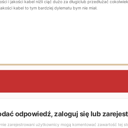
ści i jakości kabel niźli ciąć dużo za długiclub przedłużać cokolwi
akości kabel to tym bardziej dylematu bym nie miał.
odać odpowiedź, zaloguj się lub zarejes
nie zarejestrowani użytkownicy mogą komentować zawartość tej st