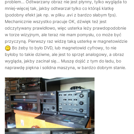
problem... Odtwarzany obraz nie jest płynny, tylko wygląda to
mniej-więcej tak, jakby odtwarzał tylko co którąś klatkę
(podobny efekt jak np. w pliku .avi z bardzo słabym fps).
Mechanicznie wszystko pracuje OK, dźwięk też jest
odczytywany prawidłowo, więc usterka leży prawdopodobnie
w torze wizyjnym, ale teraz nie mam pomysłu, co może być
przyczyną. Pierwszy raz widzę taką usterkę w magnetowidzie
Bo żeby to było DVD, lub magnetowid cyfrowy, to nie
byłoby to takie dziwne, ale jest to sprzęt analogowy, a obraz
wygląda, jakby zacinał się...
Muszę dojść z tym do ładu, bo
naprawdę piękna i solidna maszyna, w bardzo dobrym stanie.