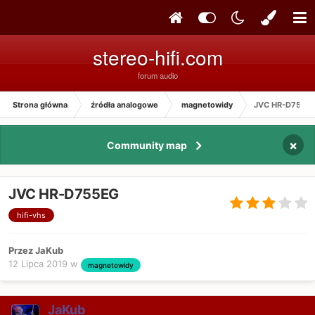
stereo-hifi.com
forum audio
Strona główna
źródła analogowe
magnetowidy
JVC HR-D755E
×
Community map
JVC HR-D755EG
hifi-vhs
Przez JaKub
12 Lipca 2019
w
magnetowidy
JaKub