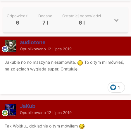
Odpowiedzi
Dodano
Ostatniej odpowiedzi
6
7 l
6 l
audiotone
Opublikowano
12 Lipca 2019
Jakubie no no maszyna niesamowita.
To o tym mi mówiłeś,
na zdjęciach wygląda super. Gratuluję.
1
JaKub
Opublikowano
12 Lipca 2019
Tak Wojtku,, dokładnie o tym mówiłem