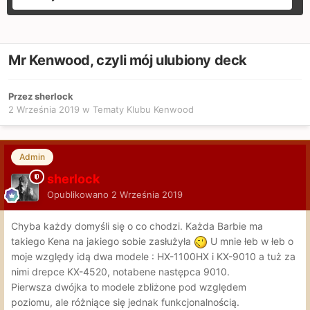
Mr Kenwood, czyli mój ulubiony deck
Przez sherlock
2 Września 2019
w
Tematy Klubu Kenwood
Admin
sherlock
Opublikowano
2 Września 2019
Chyba każdy domyśli się o co chodzi. Każda Barbie ma
takiego Kena na jakiego sobie zasłużyła
U mnie łeb w łeb o
moje względy idą dwa modele : HX-1100HX i KX-9010 a tuż za
nimi drepce KX-4520, notabene następca 9010.
Pierwsza dwójka to modele zbliżone pod względem
poziomu, ale różniące się jednak funkcjonalnością.