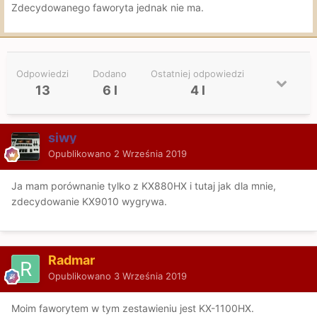
Zdecydowanego faworyta jednak nie ma.
Odpowiedzi
Dodano
Ostatniej odpowiedzi
13
6 l
4 l
siwy
Opublikowano
2 Września 2019
Ja mam porównanie tylko z KX880HX i tutaj jak dla mnie,
zdecydowanie KX9010 wygrywa.
Radmar
Opublikowano
3 Września 2019
Moim faworytem w tym zestawieniu jest KX-1100HX.