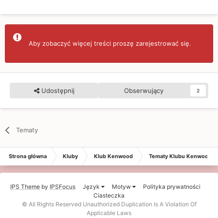
Aby zobaczyć więcej treści proszę zarejestrować się.
Udostępnij
Obserwujący
2
Tematy
Strona główna
Kluby
Klub Kenwood
Tematy Klubu Kenwood
IPS Theme
by
IPSFocus
Język
Motyw
Polityka prywatności
Ciasteczka
© All Rights Reserved Unauthorized Duplication Is A Violation Of
Applicable Laws