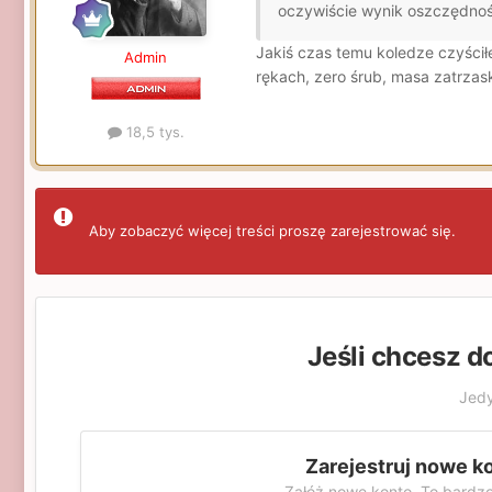
oczywiście wynik oszczędnoś
Jakiś czas temu koledze czyścił
Admin
rękach, zero śrub, masa zatrzas
18,5 tys.
Aby zobaczyć więcej treści proszę zarejestrować się.
Jeśli chcesz d
Jedy
Zarejestruj nowe k
Załóż nowe konto. To bardzo