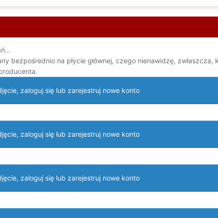
ń...
y bezpośrednio na płycie głównej, czego nienawidzę, zwłaszcza, ki
producenta.
ęcie, zaloguj się lub zarejestruj nowe konto
ęcie, zaloguj się lub zarejestruj nowe konto
ęcie, zaloguj się lub zarejestruj nowe konto