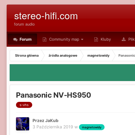
stereo-hifi.com
forum audio
Forum
Community map
Kluby
Plik
Strona główna
źródła analogowe
magnetowidy
Panasoni
Panasonic NV-HS950
s-vhs
Przez JaKub
3 Października 2019
w
magnetowidy