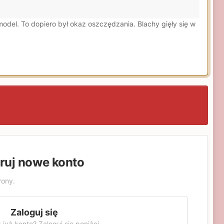
odel. To dopiero był okaz oszczędzania. Blachy gięły się w
truj nowe konto
rony.
Zaloguj się
 już konto? Zaloguj się poniżej.