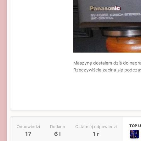
Maszynę dostałem dziś do napraw
Rzeczywiście zacina się podcza
TOP 
Odpowiedzi
Dodano
Ostatniej odpowiedzi
17
6 l
1 r