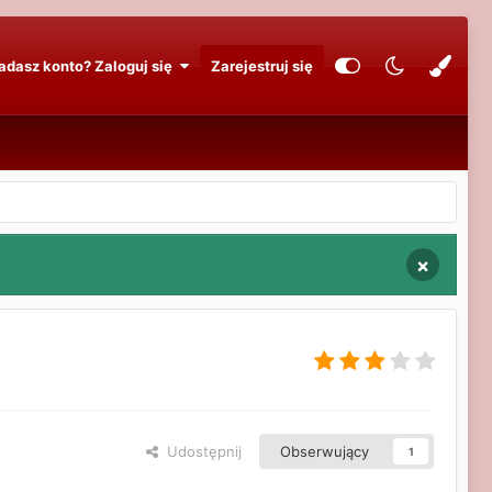
adasz konto? Zaloguj się
Zarejestruj się
×
Udostępnij
Obserwujący
1