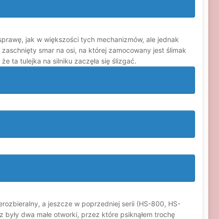
i sprawę, jak w większości tych mechanizmów, ale jednak
 zaschnięty smar na osi, na której zamocowany jest ślimak
 ta tulejka na silniku zaczęła się ślizgać.
erozbieralny, a jeszcze w poprzedniej serii (HS-800, HS-
 były dwa małe otworki, przez które psiknąłem trochę