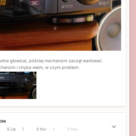
rudna głowica), później mechanizm zaczął wariować.
echanizm i chyba wiem, w czym problem.
DNI
5 Lis
5
9 Kwi
2
3 Maj
1