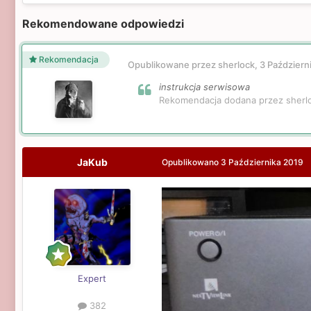
Rekomendowane odpowiedzi
Rekomendacja
Opublikowane przez sherlock,
3 Październ
instrukcja serwisowa
Rekomendacja dodana przez sherl
JaKub
Opublikowano
3 Października 2019
Expert
382