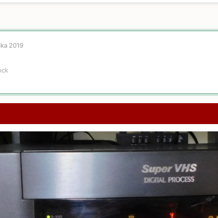
ika 2019
ock