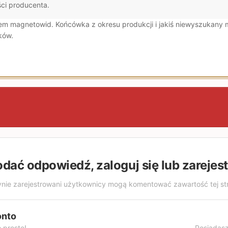
ci producenta.
em magnetowid. Końcówka z okresu produkcji i jakiś niewyszukany m
ków.
odać odpowiedź, zaloguj się lub zarejes
nie zarejestrowani użytkownicy mogą komentować zawartość tej st
onto
 proste!
Posiadasz