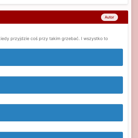
Autor
edy przyjdzie coś przy takim grzebać. I wszystko to