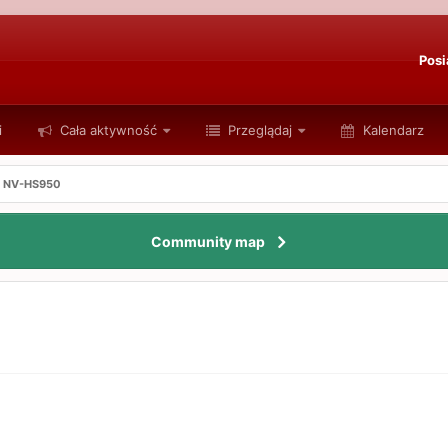
Posi
i
Cała aktywność
Przeglądaj
Kalendarz
c NV-HS950
Community map