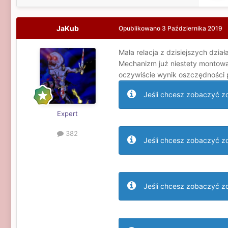
JaKub
Opublikowano
3 Października 2019
Mała relacja z dzisiejszych działa
Mechanizm już niestety montowan
oczywiście wynik oszczędności 
Jeśli chcesz zobaczyć zdj
Expert
382
Jeśli chcesz zobaczyć zdj
Jeśli chcesz zobaczyć zdj