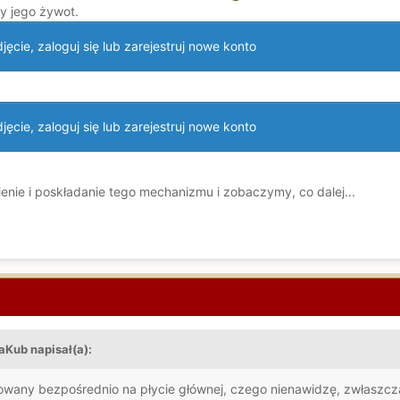
y jego żywot.
ęcie, zaloguj się lub zarejestruj nowe konto
ęcie, zaloguj się lub zarejestruj nowe konto
enie i poskładanie tego mechanizmu i zobaczymy, co dalej...
aKub napisał(a):
wany bezpośrednio na płycie głównej, czego nienawidzę, zwłaszcza,