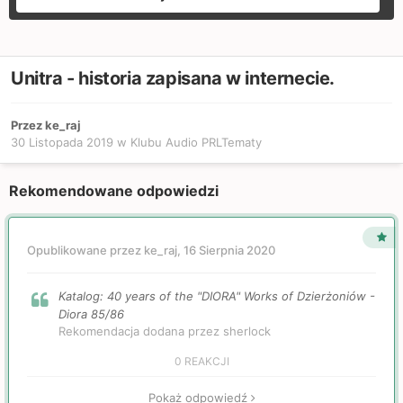
Unitra - historia zapisana w internecie.
Przez ke_raj
30 Listopada 2019
w
Klubu Audio PRLTematy
Rekomendowane odpowiedzi
Opublikowane przez ke_raj,
16 Sierpnia 2020
Katalog: 40 years of the "DIORA" Works of Dzierżoniów -
Diora 85/86
Rekomendacja dodana przez sherlock
0 REAKCJI
Pokaż odpowiedź