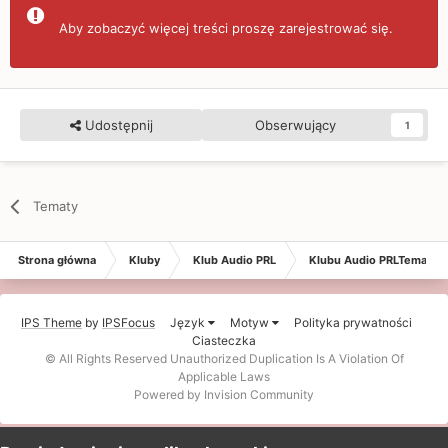
Aby zobaczyć więcej treści proszę zarejestrować się.
Udostępnij
Obserwujący
1
Tematy
Strona główna
Kluby
Klub Audio PRL
Klubu Audio PRLTematy
IPS Theme
by
IPSFocus
Język
Motyw
Polityka prywatności
Ciasteczka
© All Rights Reserved Unauthorized Duplication Is A Violation Of
Applicable Laws
Powered by Invision Community