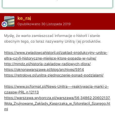
ke_raj
Opublikowano
30 Listopada 2019
Myślę, że warto zamieszczać informacje o historii i stanie
obecnym tego, co teraz nazywamy Unitrą i jej produktów.
https://www.zwiadowcahistorii.pl/zaklad-produkcyjny-unitra-
eltra-czyli-historyczne-miejsce-ktore-popada-w-ruine/
http://mmdz.pl/historia-zakladow-radiowych-diora/
https://oknonawarszawe.pl/blog/archives/5914
https://retrolove.pl/unitra-zjednoczenie-ponad-podzialami/
https://www.pcformat.pl/News-Unitra---reaktywacja-marki-z-
czasow-PRL,n,12113
https://warszawa.wyborcza.pl/warszawa/56,34862,20602137,
Wola_Zrujnowane_Zaklady_Kasprzaka_w_fotorelacji_Szarego.ht
ml