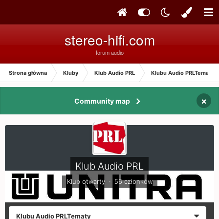
stereo-hifi.com
forum audio
Strona główna
Kluby
Klub Audio PRL
Klubu Audio PRLTematy
×
Community map
Klub Audio PRL
Klub otwarty · 56 członków
Klubu Audio PRLTematy