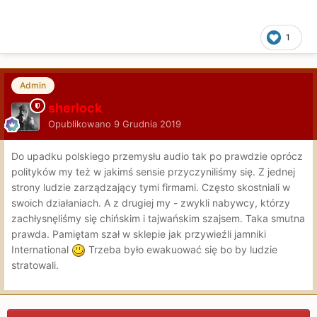
1
Admin
sherlock
Opublikowano
9 Grudnia 2019
Do upadku polskiego przemysłu audio tak po prawdzie oprócz
polityków my też w jakimś sensie przyczyniliśmy się. Z jednej
strony ludzie zarządzający tymi firmami. Często skostniali w
swoich działaniach. A z drugiej my - zwykli nabywcy, którzy
zachłysnęliśmy się chińskim i tajwańskim szajsem. Taka smutna
prawda. Pamiętam szał w sklepie jak przywieźli jamniki
International
Trzeba było ewakuować się bo by ludzie
stratowali.