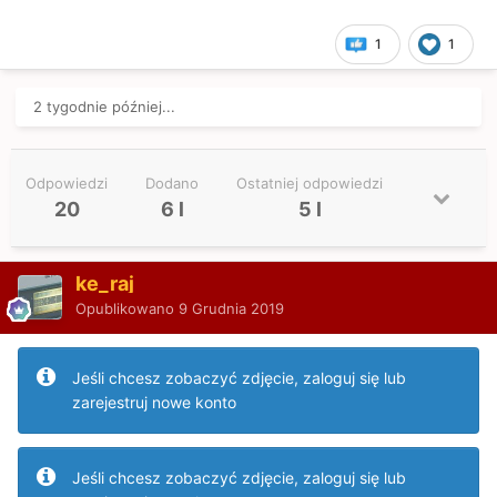
1
1
2 tygodnie później...
Odpowiedzi
Dodano
Ostatniej odpowiedzi
20
6 l
5 l
ke_raj
Opublikowano
9 Grudnia 2019
Jeśli chcesz zobaczyć zdjęcie, zaloguj się lub
zarejestruj nowe konto
Jeśli chcesz zobaczyć zdjęcie, zaloguj się lub